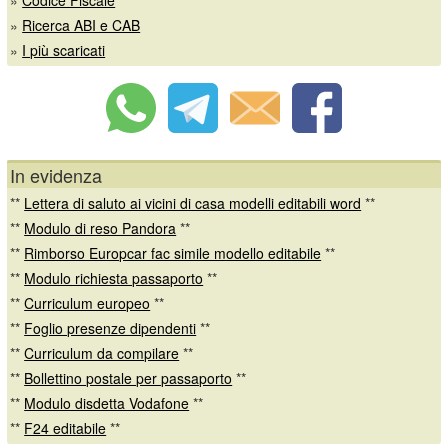
»
Ricerca ABI e CAB
»
I più scaricati
In evidenza
**
Lettera di saluto ai vicini di casa modelli editabili word
**
**
Modulo di reso Pandora
**
**
Rimborso Europcar fac simile modello editabile
**
**
Modulo richiesta passaporto
**
**
Curriculum europeo
**
**
Foglio presenze dipendenti
**
**
Curriculum da compilare
**
**
Bollettino postale per passaporto
**
**
Modulo disdetta Vodafone
**
**
F24 editabile
**