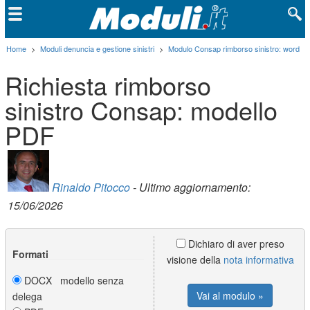
Home
>
Moduli denuncia e gestione sinistri
>
Modulo Consap rimborso sinistro: word
Richiesta rimborso
sinistro Consap: modello
PDF
Rinaldo Pitocco
- Ultimo aggiornamento:
15/06/2026
Dichiaro di aver preso
Formati
visione della
nota informativa
DOCX modello senza
Vai al modulo »
delega