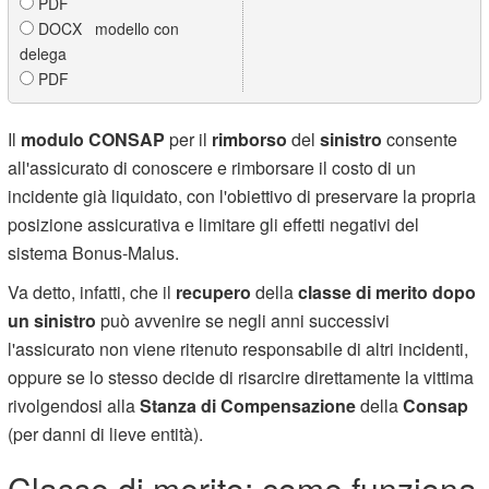
PDF
DOCX modello con
delega
PDF
Il
modulo CONSAP
per il
rimborso
del
sinistro
consente
all'assicurato di conoscere e rimborsare il costo di un
incidente già liquidato, con l'obiettivo di preservare la propria
posizione assicurativa e limitare gli effetti negativi del
sistema Bonus-Malus.
Va detto, infatti, che il
recupero
della
classe di merito dopo
un sinistro
può avvenire se negli anni successivi
l'assicurato non viene ritenuto responsabile di altri incidenti,
oppure se lo stesso decide di risarcire direttamente la vittima
rivolgendosi alla
Stanza di Compensazione
della
Consap
(per danni di lieve entità).
Classe di merito: come funziona