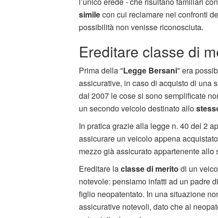
l’unico erede - che risultano familiari 
simile
con cui reclamare nei confronti de
possibilità non venisse riconosciuta.
Ereditare classe di m
Prima della "
Legge Bersani
" era possi
assicurative, in caso di acquisto di un
dal 2007 le cose si sono semplificate n
un secondo veicolo destinato allo
stess
In pratica grazie alla legge n. 40 del 2 ap
assicurare un veicolo appena acquistato,
mezzo già assicurato appartenente allo 
Ereditare la
classe di merito
di un veico
notevole: pensiamo infatti ad un padre di
figlio neopatentato. In una situazione no
assicurative notevoli, dato che ai neopate