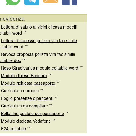
n evidenza
*
Lettera di saluto ai vicini di casa modelli
ditabili word
**
*
Lettera di recesso polizza vita fac simile
ditabile word
**
*
Revoca proposta polizza vita fac simile
ditabile doc
**
*
Reso Stradivarius modulo editabile word
**
*
Modulo di reso Pandora
**
*
Modulo richiesta passaporto
**
*
Curriculum europeo
**
*
Foglio presenze dipendenti
**
*
Curriculum da compilare
**
*
Bollettino postale per passaporto
**
*
Modulo disdetta Vodafone
**
*
F24 editabile
**