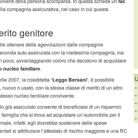
conviventi della persona scomparsa. In questa scheda un
fac
lla compagnia assicurativa, nel caso in cui questa
erito genitore
bile ottenere delle agevolazioni dalle compagnie
a seconda auto assicurata con la medesima compagnia, ma
on poco, avvantaggiando coloro che decidono di acquistare
o nucleo familiare
.
U
rile 2007, la cosiddetta “
Legge Bersani
”, è possibile
 nuovo o usato, con la stessa classe di merito di un altro
stesso nucleo familiare convivente.
lo già assicurato consente di beneficiare di un risparmio
 famiglia che si trova ad acquistare un’automobile per il
rmale, infatti, egli dovrebbe sostenere delle spese
ntati si attribuisce l’attestato di rischio maggiore e una RC