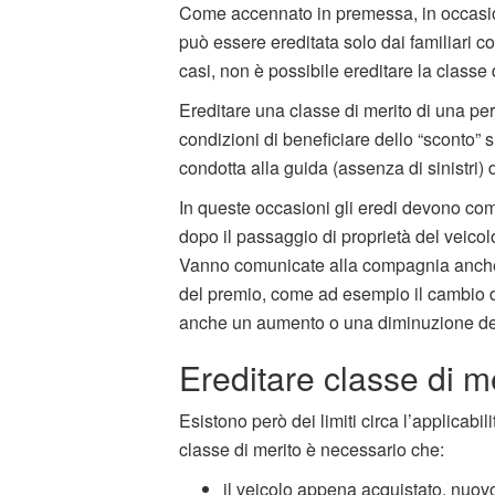
Come accennato in premessa, in occasio
può essere ereditata solo dai familiari conv
casi, non è possibile ereditare la classe 
Ereditare una classe di merito di una per
condizioni di beneficiare dello “sconto”
condotta alla guida (assenza di sinistri
In queste occasioni gli eredi devono com
dopo il passaggio di proprietà del veicolo
Vanno comunicate alla compagnia anche t
del premio, come ad esempio il cambio di
anche un aumento o una diminuzione de
Ereditare classe di me
Esistono però dei limiti circa l’applicabil
classe di merito è necessario che:
il veicolo appena acquistato, nuo