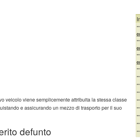
I
*
e
*
e
*
e
*
*
*
*
vo veicolo viene semplicemente attribuita la stessa classe
*
quistando e assicurando un mezzo di trasporto per il suo
*
*
*
erito defunto
*