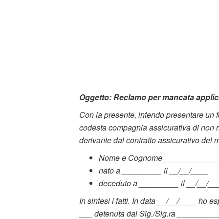
Oggetto: Reclamo per mancata applicaz
Con la presente, intendo presentare un f
codesta compagnia assicurativa di non ri
derivante dal contratto assicurativo del m
Nome e Cognome ____________
nato a _________ il __/__/____
deceduto a _________ il __/__/__
In sintesi i fatti. In data __/__/____ ho 
___ detenuta dal Sig./Sig.ra ________