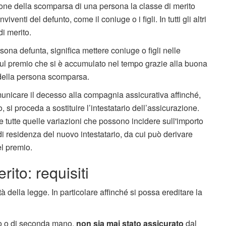
ne della scomparsa di una persona la classe di merito
iventi del defunto, come il coniuge o i figli. In tutti gli altri
di merito.
sona defunta, significa mettere coniuge o figli nelle
 sul premio che si è accumulato nel tempo grazie alla buona
) della persona scomparsa.
unicare il decesso alla compagnia assicurativa affinché,
, si proceda a sostituire l’intestatario dell’assicurazione.
utte quelle variazioni che possono incidere sull'importo
 residenza del nuovo intestatario, da cui può derivare
l premio.
rito: requisiti
ità della legge. In particolare affinché si possa ereditare la
vo o di seconda mano,
non sia mai stato assicurato
dal