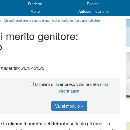
Disdette
Reclami
Multe
Autocertificazione
>
Chi può ereditare la classe di merito di un defunto: fac simile editabile
i merito genitore:
o
ornamento: 25/07/2025
Dichiaro di aver preso visione della
nota
informativa
Vai al modulo »
e
la
classe di merito
del
defunto
soltanto gli eredi - o