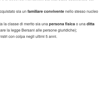
acquistato sia un
familiare convivente
nello stesso nucleo
ita la classe di merito sia una
persona fisica
o una
ditta
are la legge Bersani alle persone giuridiche);
nistri con colpa negli ultimi 5 anni.