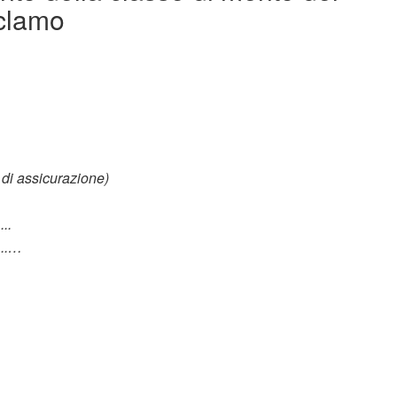
eclamo
 di assicurazione)
..
..…