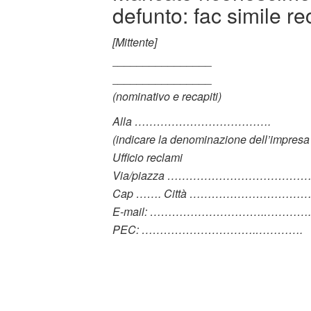
defunto: fac simile r
[Mittente]
________________
________________
(nominativo e recapiti)
Alla ……………………………….
(indicare la denominazione dell’impresa
Ufficio reclami
Via/piazza ………………………………….
Cap ……. Città ……………………………
E-mail: ………………………….………….
PEC: ………………………….………….