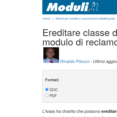
Home
>
Moduli per eredità e successione editabili gratis
Ereditare classe d
modulo di reclam
Rinaldo Pitocco
- Ultimo aggi
Formati
DOC
PDF
L'Ivass ha chiarito che possono
ereditar