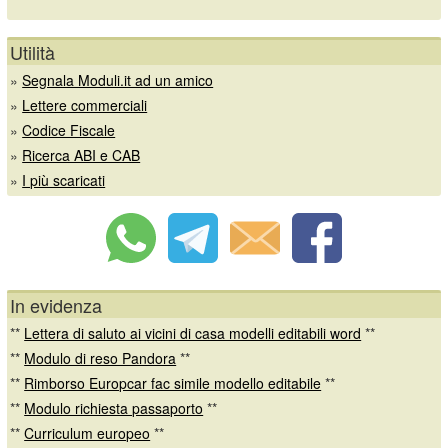
Utilità
»
Segnala Moduli.it ad un amico
»
Lettere commerciali
»
Codice Fiscale
»
Ricerca ABI e CAB
»
I più scaricati
In evidenza
**
Lettera di saluto ai vicini di casa modelli editabili word
**
**
Modulo di reso Pandora
**
**
Rimborso Europcar fac simile modello editabile
**
**
Modulo richiesta passaporto
**
**
Curriculum europeo
**