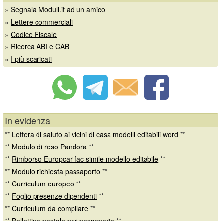
»
Segnala Moduli.it ad un amico
»
Lettere commerciali
»
Codice Fiscale
»
Ricerca ABI e CAB
»
I più scaricati
In evidenza
**
Lettera di saluto ai vicini di casa modelli editabili word
**
**
Modulo di reso Pandora
**
**
Rimborso Europcar fac simile modello editabile
**
**
Modulo richiesta passaporto
**
**
Curriculum europeo
**
**
Foglio presenze dipendenti
**
**
Curriculum da compilare
**
**
Bollettino postale per passaporto
**