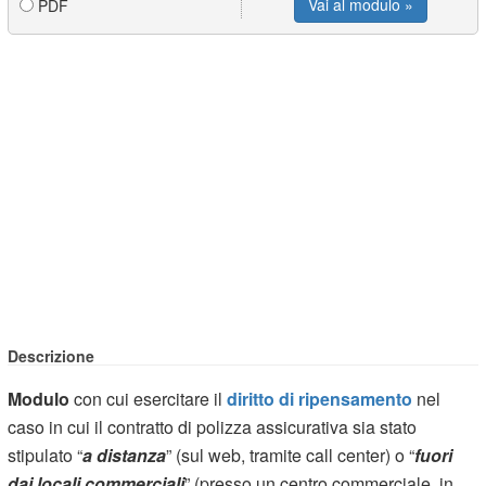
Vai al modulo »
PDF
Descrizione
Modulo
con cui esercitare il
diritto di ripensamento
nel
caso in cui il contratto di polizza assicurativa sia stato
stipulato “
a distanza
” (sul web, tramite call center) o “
fuori
dai locali commerciali
” (presso un centro commerciale, in