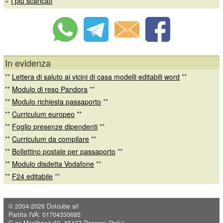
»
I più scaricati
In evidenza
**
Lettera di saluto ai vicini di casa modelli editabili word
**
**
Modulo di reso Pandora
**
**
Modulo richiesta passaporto
**
**
Curriculum europeo
**
**
Foglio presenze dipendenti
**
**
Curriculum da compilare
**
**
Bollettino postale per passaporto
**
**
Modulo disdetta Vodafone
**
**
F24 editabile
**
© 2004-2026
Dotcube srl
Partita IVA: 01704330685
C.so Manthonè 62, 65127 Pescara (Italy)