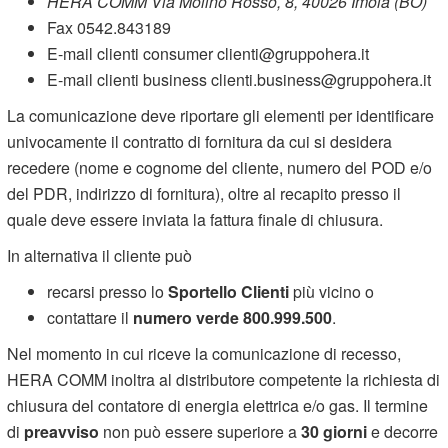
HERA COMM Via Molino Rosso, 8, 40026 Imola (BO)
Fax 0542.843189
E-mail clienti consumer clienti@gruppohera.it
E-mail clienti business clienti.business@gruppohera.it
La comunicazione deve riportare gli elementi per identificare
univocamente il contratto di fornitura da cui si desidera
recedere (nome e cognome del cliente, numero del POD e/o
del PDR, indirizzo di fornitura), oltre al recapito presso il
quale deve essere inviata la fattura finale di chiusura.
In alternativa il cliente può
recarsi presso lo
Sportello Clienti
più vicino o
contattare il
numero verde 800.999.500
.
Nel momento in cui riceve la comunicazione di recesso,
HERA COMM inoltra al distributore competente la richiesta di
chiusura del contatore di energia elettrica e/o gas. Il termine
di
preavviso
non può essere superiore a
30 giorni
e decorre