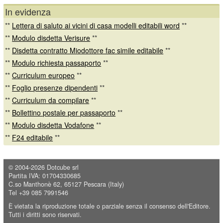
In evidenza
**
Lettera di saluto ai vicini di casa modelli editabili word
**
**
Modulo disdetta Verisure
**
**
Disdetta contratto Miodottore fac simile editabile
**
**
Modulo richiesta passaporto
**
**
Curriculum europeo
**
**
Foglio presenze dipendenti
**
**
Curriculum da compilare
**
**
Bollettino postale per passaporto
**
**
Modulo disdetta Vodafone
**
**
F24 editabile
**
© 2004-2026
Dotcube srl
Partita IVA: 01704330685
C.so Manthonè 62, 65127 Pescara (Italy)
Tel +39 085 7991546
È vietata la riproduzione totale o parziale senza il consenso dell'Editore.
Tutti i diritti sono riservati.