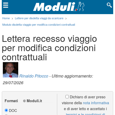
Home
>
Lettere per disdetta viaggi da scaricare
>
Modulo disdetta viaggio per modifica condizioni contrattuali
Lettera recesso viaggio
per modifica condizioni
contrattuali
Rinaldo Pitocco
- Ultimo aggiornamento:
29/07/2026
Dichiaro di aver preso
Formati © Moduli.it
visione della
nota informativa
e di aver letto e accettato i
DOC
termini e le condizioni di