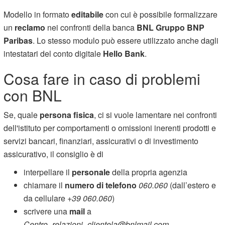
Modello in formato
editabile
con cui è possibile formalizzare
un
reclamo
nei confronti della banca
BNL Gruppo BNP
Paribas
. Lo stesso modulo può essere utilizzato anche dagli
intestatari del conto digitale
Hello Bank
.
Cosa fare in caso di problemi
con BNL
Se, quale
persona fisica
, ci si vuole lamentare nei confronti
dell'istituto per comportamenti o omissioni inerenti prodotti e
servizi bancari, finanziari, assicurativi o di investimento
assicurativo, il consiglio è di
interpellare il
personale
della propria agenzia
chiamare il
numero di telefono
060.060
(dall’estero e
da cellulare
+39 060.060
)
scrivere una
mail
a
Centro_relazioni_clientela@bnlmail.com