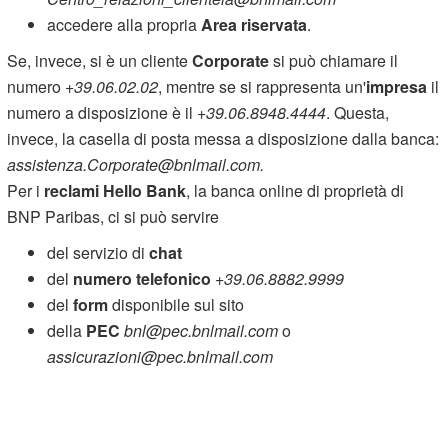
accedere alla propria
Area riservata
.
Se, invece, si è un cliente
Corporate
si può chiamare il
numero
+39.06.02.02
, mentre se si rappresenta un'
impresa
il
numero a disposizione è il
+39.06.8948.4444
. Questa,
invece, la casella di posta messa a disposizione dalla banca:
assistenza.Corporate@bnlmail.com.
Per i
reclami Hello Bank
, la banca online di proprietà di
BNP Paribas, ci si può servire
del servizio di
chat
del
numero telefonico
+39.06.8882.9999
del
form
disponibile sul sito
della
PEC
bnl@pec.bnlmail.com
o
assicurazioni@pec.bnlmail.com