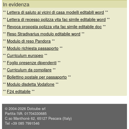
In evidenza
**
Lettera di saluto ai vicini di casa modelli editabili word
**
**
Lettera di recesso polizza vita fac simile editabile word
**
**
Revoca proposta polizza vita fac simile editabile doc
**
**
Reso Stradivarius modulo editabile word
**
**
Modulo di reso Pandora
**
**
Modulo richiesta passaporto
**
**
Curriculum europeo
**
**
Foglio presenze dipendenti
**
**
Curriculum da compilare
**
**
Bollettino postale per passaporto
**
**
Modulo disdetta Vodafone
**
**
F24 editabile
**
© 2004-2026
Dotcube srl
Partita IVA: 01704330685
C.so Manthonè 62, 65127 Pescara (Italy)
Tel +39 085 7991546