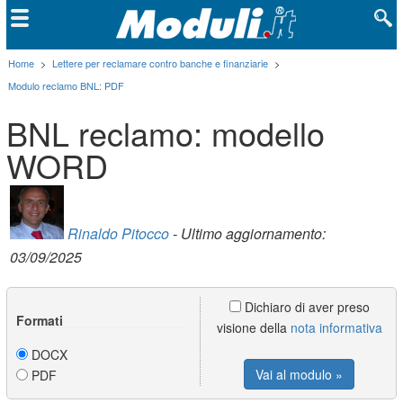
Home
>
Lettere per reclamare contro banche e finanziarie
>
Modulo reclamo BNL: PDF
BNL reclamo: modello
WORD
Rinaldo Pitocco
- Ultimo aggiornamento:
03/09/2025
Dichiaro di aver preso
Formati
visione della
nota informativa
DOCX
Vai al modulo »
PDF