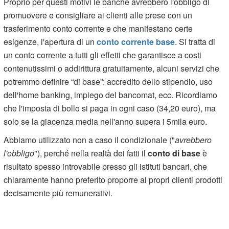
Proprio per questi motivi le banche avrebbero l'obbligo di
promuovere e consigliare ai clienti alle prese con un
trasferimento conto corrente e che manifestano certe
esigenze, l'apertura di un
conto corrente base
. Si tratta di
un conto corrente a tutti gli effetti che garantisce a costi
contenutissimi o addirittura gratuitamente, alcuni servizi che
potremmo definire “di base”: accredito dello stipendio, uso
dell'home banking, impiego del bancomat, ecc. Ricordiamo
che l'imposta di bollo si paga in ogni caso (34,20 euro), ma
solo se la giacenza media nell'anno supera i 5mila euro.
Abbiamo utilizzato non a caso il condizionale ("
avrebbero
l'obbligo
"), perché nella realtà dei fatti il
conto di base
è
risultato spesso introvabile presso gli istituti bancari, che
chiaramente hanno preferito proporre ai propri clienti prodotti
decisamente più remunerativi.