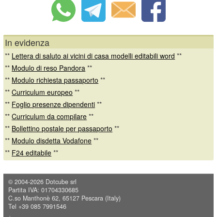
In evidenza
**
Lettera di saluto ai vicini di casa modelli editabili word
**
**
Modulo di reso Pandora
**
**
Modulo richiesta passaporto
**
**
Curriculum europeo
**
**
Foglio presenze dipendenti
**
**
Curriculum da compilare
**
**
Bollettino postale per passaporto
**
**
Modulo disdetta Vodafone
**
**
F24 editabile
**
© 2004-2026
Dotcube srl
Partita IVA: 01704330685
C.so Manthonè 62, 65127 Pescara (Italy)
Tel +39 085 7991546