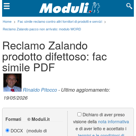
Home
>
Fac simile reclamo contro altri fornitori di prodotti e servizi
>
Reclamo Zalando pacco non arrivato: modulo WORD
Reclamo Zalando
prodotto difettoso: fac
simile PDF
Rinaldo Pitocco
- Ultimo aggiornamento:
19/05/2026
Dichiaro di aver preso
Formati © Moduli.it
visione della
nota informativa
e di aver letto e accettato i
DOCX (modulo di
termini e le condizioni di