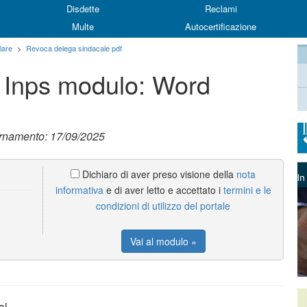
Disdette
Reclami
Multe
Autocertificazione
lare
>
Revoca delega sindacale pdf
 Inps modulo: Word
ornamento: 17/09/2025
Dichiaro di aver preso visione della
nota
informativa
e di aver letto e accettato i
termini e le
condizioni di utilizzo del portale
Vai al modulo »
al