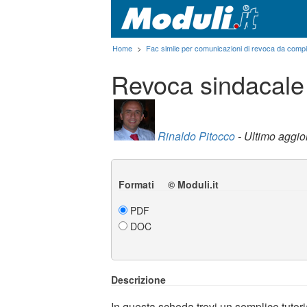
Home
>
Fac simile per comunicazioni di revoca da compi
Revoca sindacale
Rinaldo Pitocco
- Ultimo aggi
Formati © Moduli.it
PDF
DOC
Descrizione
In questa scheda trovi un semplice tutori