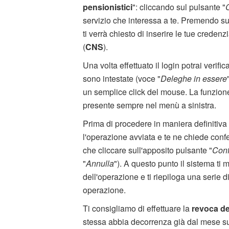
pensionistici
": cliccando sul pulsante "
servizio che interessa a te. Premendo su
ti verrà chiesto di inserire le tue credenz
(
CNS
).
Una volta effettuato il login potrai verifi
sono intestate (voce "
Deleghe in essere
un semplice click del mouse. La funzione
presente sempre nel menù a sinistra.
Prima di procedere in maniera definitiva
l'operazione avviata e te ne chiede confe
che cliccare sull'apposito pulsante "
Conf
"
Annulla
"). A questo punto il sistema ti
dell'operazione e ti riepiloga una serie 
operazione.
Ti consigliamo di effettuare la
revoca de
stessa abbia decorrenza già dal mese su