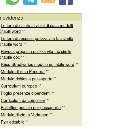
n evidenza
*
Lettera di saluto ai vicini di casa modelli
ditabili word
**
*
Lettera di recesso polizza vita fac simile
ditabile word
**
*
Revoca proposta polizza vita fac simile
ditabile doc
**
*
Reso Stradivarius modulo editabile word
**
*
Modulo di reso Pandora
**
*
Modulo richiesta passaporto
**
*
Curriculum europeo
**
*
Foglio presenze dipendenti
**
*
Curriculum da compilare
**
*
Bollettino postale per passaporto
**
*
Modulo disdetta Vodafone
**
*
F24 editabile
**