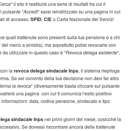
Cerca
" il sito ti restituirà una serie di risultati tra cui il
l pulsante "
Accedi
" sarai reindirizzato su una pagina in cui
iali di accesso:
SPID
,
CIE
o Carta Nazionale dei Servizi
care quali trattenute sono presenti sulla tua pensione e a chi
" del menù a sinistra), ma soprattutto potrai revocarle con
 da utilizzare in questo caso è "
Revoca delega esistente
",
 con la
revoca delega sindacale Inps
, il sistema riepiloga
rma. Se sei convinto della tua decisione non devi far altro
erma la revoca
" (diversamente basta cliccare sul pulsante
 mostrerà una pagina con cui ti comunica l'esito positivo
di informazioni: data, codice pensione, sindacato e tipo
lega sindacale Inps
nei primi giorni del mese, cosicché la
ccessivo. Se dovessi riscontrare ancora delle trattenute