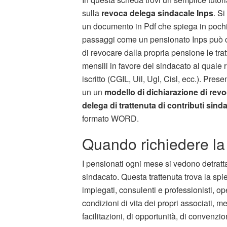
sulla
revoca delega sindacale Inps
. Si
un documento in Pdf che spiega in pochi
passaggi come un pensionato Inps può 
di revocare dalla propria pensione le tra
mensili in favore del sindacato al quale r
iscritto (CGIL, Uil, Ugl, Cisl, ecc.). Prese
un un
modello di dichiarazione di revo
delega di trattenuta di contributi sinda
formato WORD.
Quando richiedere la
I pensionati ogni mese si vedono detrat
sindacato. Questa trattenuta trova la spie
impiegati, consulenti e professionisti, op
condizioni di vita dei propri associati, m
facilitazioni, di opportunità, di convenzio