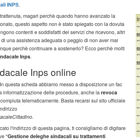
ali INPS
.
a trattenuta, magari perchè quando hanno avanzato la
I
tronato, questo aspetto non è stato spiegato con la dovuta
*
engono contenti e soddisfatti dei servizi che ricevono, altri
e
o di una assistenza adeguata o peggio di non aver mai
*
Dunque perchè continuare a sostenerlo? Ecco perchè molti
e
*
indacale Inps
.
e
dacale Inps online
*
*
In questa scheda abbiamo messo a disposizione un fac
*
va informatizzazione delle procedure, anche la
revoca
*
ompiuta telematicamente. Basta recarsi sul sito ufficiale
*
indirizzo
*
ndacaleCittadino
.
*
*
cato l'indirizzo di questa pagina, ti consigliamo di digitare
*
ve "
Gestione deleghe sindacali su trattamenti