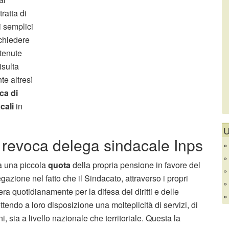
 tratta di
 semplici
chiedere
ttenute
isulta
nte altresì
ca di
cali
in
U
 revoca delega sindacale Inps
ta una piccola
quota
della propria pensione in favore del
gazione nel fatto che il Sindacato, attraverso i propri
era quotidianamente per la difesa dei diritti e delle
ettendo a loro disposizione una molteplicità di servizi, di
ni, sia a livello nazionale che territoriale. Questa la