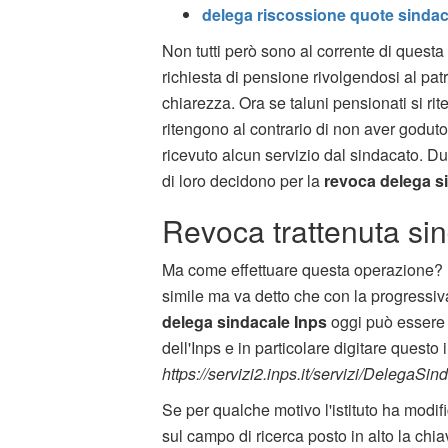
delega riscossione quote sindac
Non tutti però sono al corrente di quest
richiesta di pensione rivolgendosi al pa
chiarezza. Ora se taluni pensionati si rit
ritengono al contrario di non aver godut
ricevuto alcun servizio dal sindacato. 
di loro decidono per la
revoca delega s
Revoca trattenuta sin
Ma come effettuare questa operazione? 
simile ma va detto che con la progressi
delega sindacale Inps
oggi può essere c
dell'Inps e in particolare digitare questo 
https://servizi2.inps.it/servizi/DelegaSi
Se per qualche motivo l'istituto ha modifi
sul campo di ricerca posto in alto la chia