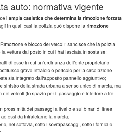
ta auto: normativa vigente
ce l’
ampia casistica che determina la rimozione forzata
li in quali casi la polizia può disporre la
rimozione
Rimozione e blocco dei veicoli” sancisce che la polizia
a vettura dal posto in cui l’hai lasciata in sosta se:
tratti di esse in cui un’ordinanza dell'ente proprietario
ostituisce grave intralcio o pericolo per la circolazione
sosta sia integrato dall'apposito pannello aggiuntivo;
ine sinistro della strada urbana a senso unico di marcia, ma
o dei veicoli (lo spazio per il passaggio è inferiore a tre
n prossimità dei passaggi a livello e sui binari di linee
o ad essi da intralciarne la marcia;
erie, nei sottovia, sotto i sovrapassaggi, sotto i fornici e i
;