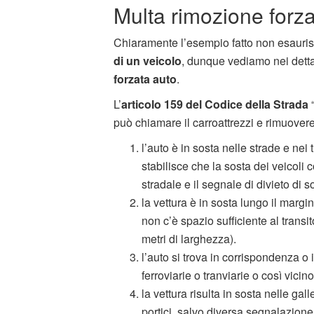
Multa rimozione forza
Chiaramente l’esempio fatto non esauris
di un veicolo
, dunque vediamo nei dettag
forzata auto
.
L’
articolo 159 del Codice della Strada
“
può chiamare il carroattrezzi e rimuovere l
l’auto è in sosta nelle strade e nei 
stabilisce che la sosta dei veicoli c
stradale e il segnale di divieto di 
la vettura è in sosta lungo il marg
non c’è spazio sufficiente al transit
metri di larghezza).
l’auto si trova in corrispondenza o i
ferroviarie o tranviarie o così vicin
la vettura risulta in sosta nelle gall
portici, salvo diversa segnalazione