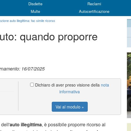
Disdette
Reclami
Multe
Autocertificazione
zione auto illegittima: fac simile ricorso
uto: quando proporre
ornamento: 16/07/2025
Dichiaro di aver preso visione della
nota
informativa
Vai al modulo »
e
dell'
auto illegittima
, è possibile proporre ricorso al