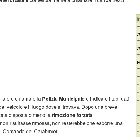
I
*
e
*
e
*
e
*
*
*
*
a fare è chiamare la
Polizia Municipale
e indicare i tuoi dati
*
o del veicolo e il luogo dove si trovava. Dopo una breve
*
 stata disposta o meno la
rimozione forzata
*
o non risultasse rimossa, non resterebbe che esporre una
*
il Comando dei Carabinieri.
*