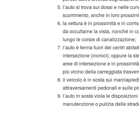
l’auto si trova sui dossi e nelle cur
scorrimento, anche in loro prossimi
la vettura è in prossimità e in corr
da occultarne la vista, nonché in c
lungo le corsie di canalizzazione;
l’auto è ferma fuori dei centri abita
intersezione (incroci); oppure la st
aree di intersezione e in prossimi
più vicino della carreggiata trasver
il veicolo è in sosta sui marciapiedi
attraversamenti pedonali e sulle pi
l’auto in sosta viola le disposizion
manutenzione o pulizia delle strade