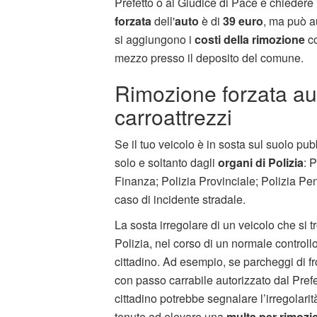
Prefetto o al Giudice di Pace e chiedere
forzata
dell'
auto
è di
39 euro
, ma può a
si aggiungono i
costi della rimozione
co
mezzo presso il deposito del comune.
Rimozione forzata aut
carroattrezzi
Se il tuo veicolo è in sosta sul suolo pub
solo e soltanto dagli
organi di Polizia
: 
Finanza; Polizia Provinciale; Polizia Pen
caso di incidente stradale.
La sosta irregolare di un veicolo che si 
Polizia, nel corso di un normale control
cittadino. Ad esempio, se parcheggi di fro
con passo carrabile autorizzato dal Prefet
cittadino potrebbe segnalare l’irregolari
tenute ad elevare una
multa per rimozi