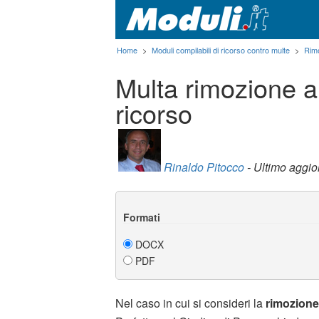
Home
>
Moduli compilabili di ricorso contro multe
>
Rimo
Multa rimozione a
ricorso
Rinaldo Pitocco
- Ultimo aggi
Formati
DOCX
PDF
Nel caso in cui si consideri la
rimozion