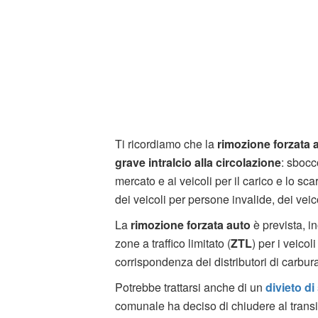
Ti ricordiamo che la
rimozione forzata 
grave intralcio alla circolazione
: sbocc
mercato e ai veicoli per il carico e lo sca
dei veicoli per persone invalide, dei veicol
La
rimozione forzata auto
è prevista, i
zone a traffico limitato (
ZTL
) per i veicol
corrispondenza dei distributori di carbura
Potrebbe trattarsi anche di un
divieto d
comunale ha deciso di chiudere al transit