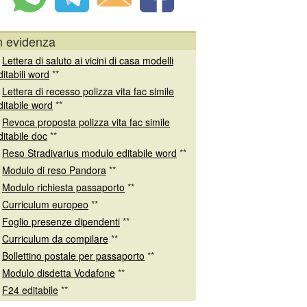
n evidenza
*
Lettera di saluto ai vicini di casa modelli
ditabili word
**
*
Lettera di recesso polizza vita fac simile
ditabile word
**
*
Revoca proposta polizza vita fac simile
ditabile doc
**
*
Reso Stradivarius modulo editabile word
**
*
Modulo di reso Pandora
**
*
Modulo richiesta passaporto
**
*
Curriculum europeo
**
*
Foglio presenze dipendenti
**
*
Curriculum da compilare
**
*
Bollettino postale per passaporto
**
*
Modulo disdetta Vodafone
**
*
F24 editabile
**