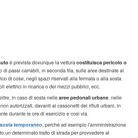
auto
è prevista dovunque la vettura
costituisca pericolo o
o di passi carrabili, in seconda fila, sulle aree destinate al
rico di cose, negli spazi riservati alla fermata o alla sosta
i elettrici in ricarica o dei mezzi pubblici, ecc.
noltre, in caso di sosta nelle
aree pedonali urbane
, nelle
i non autorizzati, davanti ai cassonetti dei rifiuti urbani, in
nte durante le ore di esercizio e così via.
i sosta temporaneo
, perché ad esempio l'amministrazione
o un determinato tratto di strada per provvedere al