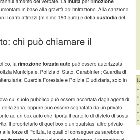
 l'annullamento del verbale. La
multa
per
rimozione
umentare in base alla gravità dell'infrazione. Alla sanzione
n il carro attrezzi (minimo 150 euro) e della
custodia
del
o: chi può chiamare il
blico, la
rimozione forzata auto
può essere autorizzata
Polizia Municipale, Polizia di Stato, Carabinieri; Guardia di
U
itenziaria; Guardia Forestale e Polizia Giudiziaria, solo in
trova sul suolo pubblico può essere accertata dagli agenti di
lo della zona, oppure può essere segnalata da un privato
nte ad un box auto che riporta il cartello di divieto di sosta
to, il proprietario di quel box o un qualsiasi altro privato
tà alle forze di Polizia, le quali di conseguenza sarebbero
one forzata
e contestualmente a chiamare il carroattrezzi.