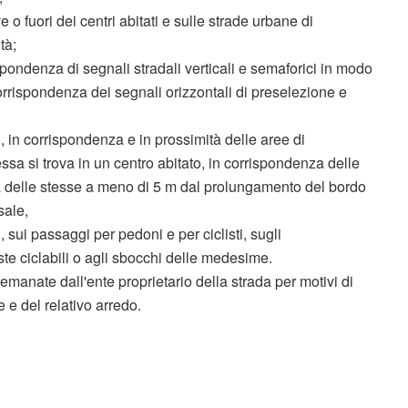
ve o fuori dei centri abitati e sulle strade urbane di
tà;
ispondenza di segnali stradali verticali e semaforici in modo
orrispondenza dei segnali orizzontali di preselezione e
ti, in corrispondenza e in prossimità delle aree di
essa si trova in un centro abitato, in corrispondenza delle
tà delle stesse a meno di 5 m dal prolungamento del bordo
sale,
, sui passaggi per pedoni e per ciclisti, sugli
ste ciclabili o agli sbocchi delle medesime.
i emanate dall'ente proprietario della strada per motivi di
 e del relativo arredo.