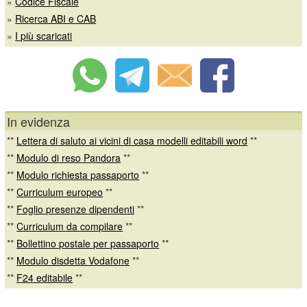
»
Codice Fiscale
»
Ricerca ABI e CAB
»
I più scaricati
In evidenza
**
Lettera di saluto ai vicini di casa modelli editabili word
**
**
Modulo di reso Pandora
**
**
Modulo richiesta passaporto
**
**
Curriculum europeo
**
**
Foglio presenze dipendenti
**
**
Curriculum da compilare
**
**
Bollettino postale per passaporto
**
**
Modulo disdetta Vodafone
**
**
F24 editabile
**