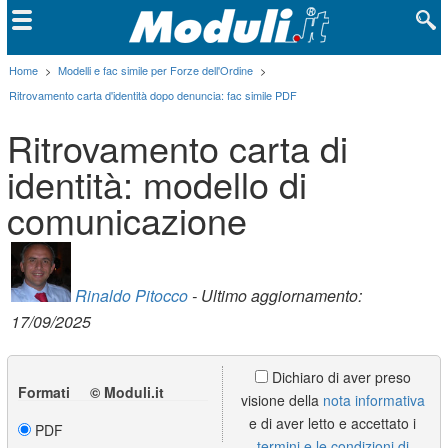
Home
>
Modelli e fac simile per Forze dell'Ordine
>
Ritrovamento carta d'identità dopo denuncia: fac simile PDF
Ritrovamento carta di
identità: modello di
comunicazione
Rinaldo Pitocco
- Ultimo aggiornamento:
17/09/2025
Dichiaro di aver preso
Formati © Moduli.it
visione della
nota informativa
e di aver letto e accettato i
PDF
termini e le condizioni di