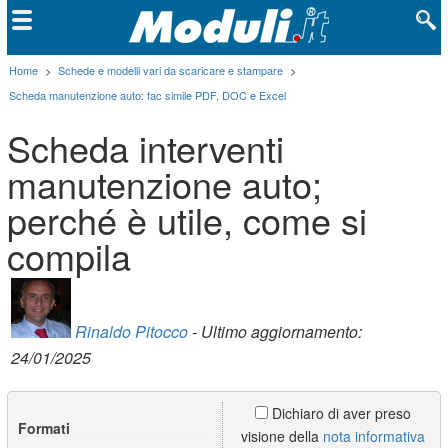
Home
>
Schede e modelli vari da scaricare e stampare
>
Scheda manutenzione auto: fac simile PDF, DOC e Excel
Scheda interventi
manutenzione auto;
perché è utile, come si
compila
Rinaldo Pitocco
- Ultimo aggiornamento:
24/01/2025
Dichiaro di aver preso
Formati
visione della
nota informativa