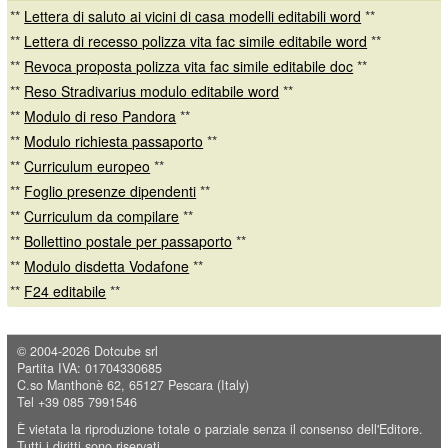
**
Lettera di saluto ai vicini di casa modelli editabili word
**
**
Lettera di recesso polizza vita fac simile editabile word
**
**
Revoca proposta polizza vita fac simile editabile doc
**
**
Reso Stradivarius modulo editabile word
**
**
Modulo di reso Pandora
**
**
Modulo richiesta passaporto
**
**
Curriculum europeo
**
**
Foglio presenze dipendenti
**
**
Curriculum da compilare
**
**
Bollettino postale per passaporto
**
**
Modulo disdetta Vodafone
**
**
F24 editabile
**
© 2004-2026
Dotcube srl
Partita IVA: 01704330685
C.so Manthonè 62, 65127 Pescara (Italy)
Tel +39 085 7991546
È vietata la riproduzione totale o parziale senza il consenso dell'Editore.
Tutti i diritti sono riservati.