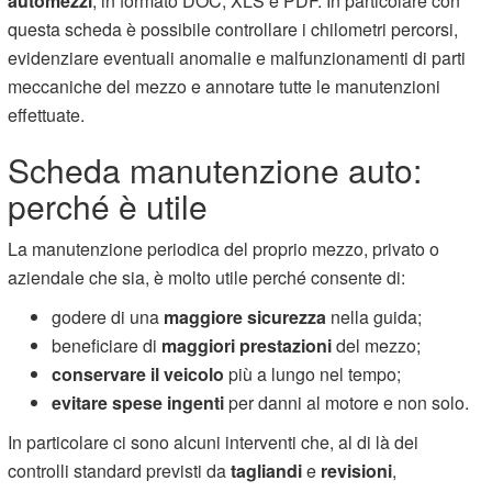
automezzi
, in formato DOC, XLS e PDF. In particolare con
questa scheda è possibile controllare i chilometri percorsi,
evidenziare eventuali anomalie e malfunzionamenti di parti
meccaniche del mezzo e annotare tutte le manutenzioni
effettuate.
Scheda manutenzione auto:
perché è utile
La manutenzione periodica del proprio mezzo, privato o
aziendale che sia, è molto utile perché consente di:
godere di una
maggiore sicurezza
nella guida;
beneficiare di
maggiori prestazioni
del mezzo;
conservare il veicolo
più a lungo nel tempo;
evitare spese ingenti
per danni al motore e non solo.
In particolare ci sono alcuni interventi che, al di là dei
controlli standard previsti da
tagliandi
e
revisioni
,