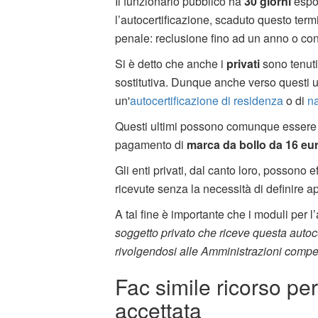
Il funzionario pubblico ha
30 giorni
espor
l’autocertificazione, scaduto questo term
penale: reclusione fino ad un anno o con
Si è detto che anche i
privati
sono tenuti
sostitutiva. Dunque anche verso questi ul
un'
autocertificazione di residenza
o di
na
Questi ultimi possono comunque essere ri
pagamento di
marca da bollo da 16 eu
Gli enti privati, dal canto loro, possono e
ricevute senza la necessità di definire a
A tal fine è importante che i moduli per l’a
soggetto privato che riceve questa autocer
rivolgendosi alle Amministrazioni compe
Fac simile ricorso pe
accettata