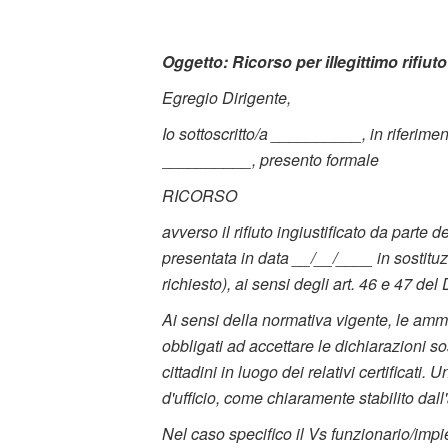
Oggetto: Ricorso per illegittimo rifiuto
Egregio Dirigente,
Io sottoscritto/a __________, in riferime
__________, presento formale
RICORSO
avverso il rifiuto ingiustificato da parte 
presentata in data __/__/____ in sosti
richiesto), ai sensi degli art. 46 e 47 del
Ai sensi della normativa vigente, le ammi
obbligati ad accettare le dichiarazioni sost
cittadini in luogo dei relativi certificati.
d'ufficio, come chiaramente stabilito dal
Nel caso specifico il Vs funzionario/impi