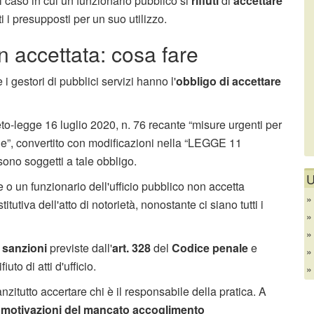
l caso in cui un funzionario pubblico si
rifiuti
di
accettare
ti i presupposti per un suo utilizzo.
n accettata: cosa fare
i gestori di pubblici servizi hanno l'
obbligo di accettare
reto-legge 16 luglio 2020, n. 76 recante “misure urgenti per
ale”, convertito con modificazioni nella “LEGGE 11
sono soggetti a tale obbligo.
U
 o un funzionario dell'ufficio pubblico non accetta
itutiva dell'atto di notorietà, nonostante ci siano tutti i
e
sanzioni
previste dall'
art. 328
del
Codice penale
e
uto di atti d'ufficio.
anzitutto accertare chi è il responsabile della pratica. A
e
motivazioni del mancato accoglimento