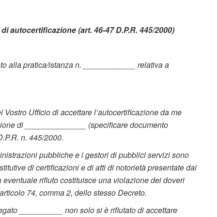
 di autocertificazione (art. 46-47 D.P.R. 445/2000)
nto alla pratica/istanza n. ____________ relativa a
del Vostro Ufficio di accettare l’autocertificazione da me
tuzione di ______________ (specificare documento
 D.P.R. n. 445/2000.
nistrazioni pubbliche e i gestori di pubblici servizi sono
itutive di certificazioni e di atti di notorietà presentate dai
 Un eventuale rifiuto costituisce una violazione dei doveri
l'articolo 74, comma 2, dello stesso Decreto.
egato __________ non solo si è rifiutato di accettare