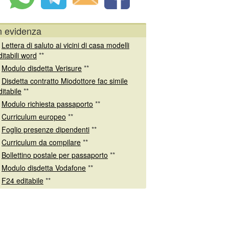
n evidenza
*
Lettera di saluto ai vicini di casa modelli
ditabili word
**
*
Modulo disdetta Verisure
**
*
Disdetta contratto Miodottore fac simile
ditabile
**
*
Modulo richiesta passaporto
**
*
Curriculum europeo
**
*
Foglio presenze dipendenti
**
*
Curriculum da compilare
**
*
Bollettino postale per passaporto
**
*
Modulo disdetta Vodafone
**
*
F24 editabile
**