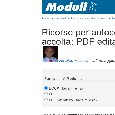
Home
>
Fac simile autocertificazioni editabili gratis
>
Au
Ricorso per autoc
accolta: PDF edit
Rinaldo Pitocco
- Ultimo aggi
Formati © Moduli.it
DOCX fac simile (a)
PDF
PDF interattivo fac simile (b)