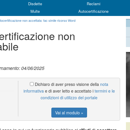
Disdette
Reclami
Multe
Autocertificazione
tocertificazione non accettata: fac simile ricorso Word
ertificazione non
abile
ornamento: 04/06/2025
Dichiaro di aver preso visione della
nota
informativa
e di aver letto e accettato i
termini e le
condizioni di utilizzo del portale
Vai al modulo »