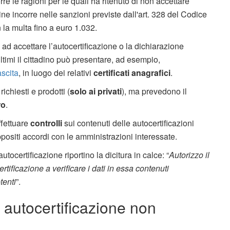
re le ragioni per le quali ha ritenuto di non accettare
ine incorre nelle sanzioni previste dall'art. 328 del Codice
 la multa fino a euro 1.032.
 ad accettare l’autocertificazione o la dichiarazione
timi il cittadino può presentare, ad esempio,
scita
, in luogo dei relativi
certificati anagrafici
.
chiesti e prodotti (
solo ai privati
), ma prevedono il
ro
.
ffettuare
controlli
sui contenuti delle autocertificazioni
ppositi accordi con le amministrazioni interessate.
utocertificazione riportino la dicitura in calce: “
Autorizzo il
tificazione a verificare i dati in essa contenuti
tenti
”.
r autocertificazione non