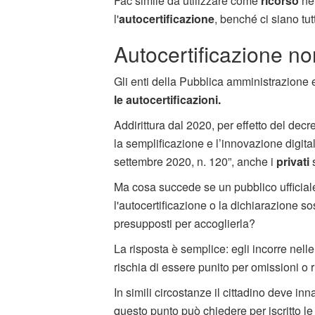
Fac simile da utilizzare come
ricorso
ne
l'
autocertificazione
, benché ci siano tut
Autocertificazione no
Gli enti della Pubblica amministrazione e 
le autocertificazioni.
Addirittura dal 2020, per effetto del dec
la semplificazione e l’innovazione digit
settembre 2020, n. 120”, anche i
privati
Ma cosa succede se un pubblico ufficiale
l'autocertificazione o la dichiarazione sost
presupposti per accoglierla?
La risposta è semplice: egli incorre nell
rischia di essere punito per omissioni o rifi
In simili circostanze il cittadino deve inn
questo punto può chiedere per iscritto l