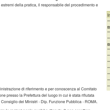
i estremi della pratica, il responsabile del procedimento e
I
*
e
*
*
e
*
*
*
*
*
*
*
istrazione di riferimento e per conoscenza al Comitato
e presso la Prefettura del luogo in cui è stata rifiutata
l Consiglio dei Ministri - Dip. Funzione Pubblica - ROMA.