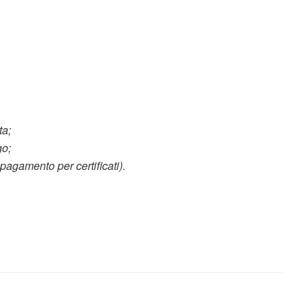
ta;
go;
i pagamento per certificati).