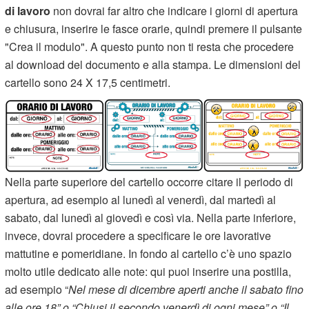
di lavoro
non dovrai far altro che indicare i giorni di apertura
e chiusura, inserire le fasce orarie, quindi premere il pulsante
"Crea il modulo". A questo punto non ti resta che procedere
al download del documento e alla stampa. Le dimensioni del
cartello sono 24 X 17,5 centimetri.
Nella parte superiore del cartello occorre citare il periodo di
apertura, ad esempio al lunedì al venerdì, dal martedì al
sabato, dal lunedì al giovedì e così via. Nella parte inferiore,
invece, dovrai procedere a specificare le ore lavorative
mattutine e pomeridiane. In fondo al cartello c’è uno spazio
molto utile dedicato alle note: qui puoi inserire una postilla,
ad esempio “
Nel mese di dicembre aperti anche il sabato fino
alle ore 18” o “Chiusi il secondo venerdì di ogni mese” o “Il