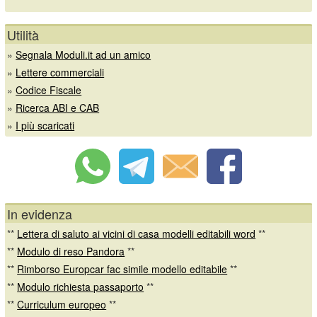
Utilità
»
Segnala Moduli.it ad un amico
»
Lettere commerciali
»
Codice Fiscale
»
Ricerca ABI e CAB
»
I più scaricati
In evidenza
**
Lettera di saluto ai vicini di casa modelli editabili word
**
**
Modulo di reso Pandora
**
**
Rimborso Europcar fac simile modello editabile
**
**
Modulo richiesta passaporto
**
**
Curriculum europeo
**