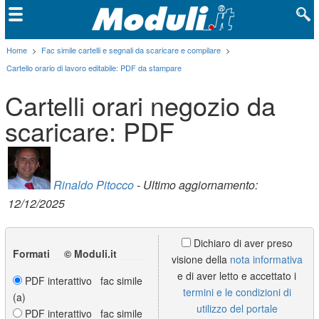
Home
>
Fac simile cartelli e segnali da scaricare e compilare
>
Cartello orario di lavoro editabile: PDF da stampare
Cartelli orari negozio da
scaricare: PDF
Rinaldo Pitocco
- Ultimo aggiornamento:
12/12/2025
Dichiaro di aver preso
Formati © Moduli.it
visione della
nota informativa
e di aver letto e accettato i
PDF interattivo fac simile
termini e le condizioni di
(a)
utilizzo del portale
PDF interattivo fac simile