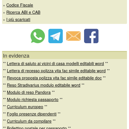
»
Codice Fiscale
»
Ricerca ABI e CAB
»
I più scaricati
In evidenza
**
Lettera di saluto ai vicini di casa modelli editabili word
**
**
Lettera di recesso polizza vita fac simile editabile word
**
**
Revoca proposta polizza vita fac simile editabile doc
**
**
Reso Stradivarius modulo editabile word
**
**
Modulo di reso Pandora
**
**
Modulo richiesta passaporto
**
**
Curriculum europeo
**
**
Foglio presenze dipendenti
**
**
Curriculum da compilare
**
**
Bollettino postale per passaporto
**