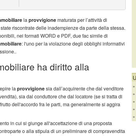
mmobiliare
la
provvigione
maturata per l’attività di
 state riscontrate delle inadempienze da parte della stessa.
ponibili, nei formati WORD e PDF, due fac simile di
mobiliare
: l'uno per la violazione degli obblighi informativi
essione..
biliare ha diritto alla
U
cepire la
provvigione
sia dall’acquirente che dal venditore
endita), sia dal conduttore che dal locatore (se si tratta di
 frutto dell'accordo fra le parti, ma generalmente si aggira
nto in cui si giunge all'accettazione di una proposta
controparte o alla stipula di un preliminare di compravendita