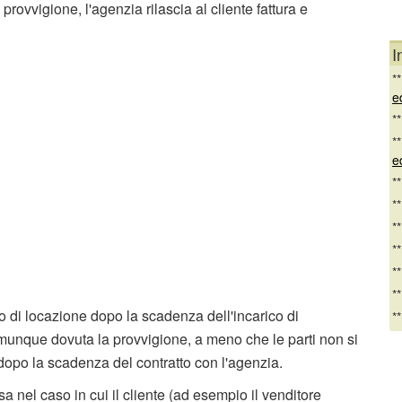
provvigione, l'agenzia rilascia al cliente fattura e
I
*
e
*
*
e
*
*
*
*
*
*
a o di locazione dopo la scadenza dell'incarico di
*
munque dovuta la provvigione, a meno che le parti non si
 dopo la scadenza del contratto con l'agenzia.
nel caso in cui il cliente (ad esempio il venditore