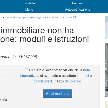
Disdette
Reclami
Multe
Autocertificazione
e
>
Contestazione provvigione agenzia immobiliare: fac simile DOC, PDF
 immobiliare non ha
gione: moduli e istruzioni
ornamento: 03/11/2025
Dichiaro di aver preso visione della
nota
informativa
e di aver letto e accettato i
termini e le
condizioni di utilizzo del portale
Vai al modulo »
enzia