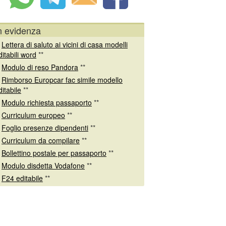
n evidenza
*
Lettera di saluto ai vicini di casa modelli
ditabili word
**
*
Modulo di reso Pandora
**
*
Rimborso Europcar fac simile modello
ditabile
**
*
Modulo richiesta passaporto
**
*
Curriculum europeo
**
*
Foglio presenze dipendenti
**
*
Curriculum da compilare
**
*
Bollettino postale per passaporto
**
*
Modulo disdetta Vodafone
**
*
F24 editabile
**