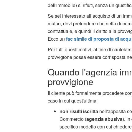
dell'immobile) si rifiuti, senza un giustifi
Se sei interessato all’acquisto di un imm
mutuo, devi pretendere che nella documen
contrattuale, e quindi il diritto alla pro
Ecco un
fac simile di proposta di acq
Per tutti questi motivi, al fine di cautel
provvigione possa essere corrisposta nel 
Quando l'agenzia immo
provvigione
Il cliente può formalmente procedere co
caso in cui quest'ultima:
non risulti iscritta
nell'apposita s
Commercio (
agenzia abusiva
). I
specifico modello con cui chiedere