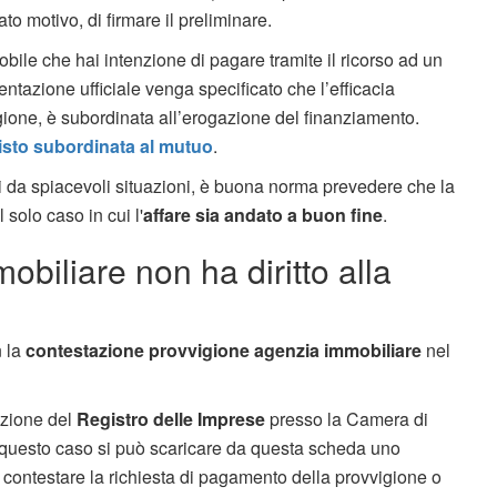
cato motivo, di firmare il preliminare.
obile che hai intenzione di pagare tramite il ricorso ad un
tazione ufficiale venga specificato che l’efficacia
vvigione, è subordinata all’erogazione del finanziamento.
uisto subordinata al mutuo
.
arsi da spiacevoli situazioni, è buona norma prevedere che la
solo caso in cui l'
affare sia andato a buon fine
.
biliare non ha diritto alla
n la
contestazione provvigione agenzia immobiliare
nel
ezione del
Registro delle Imprese
presso la Camera di
n questo caso si può scaricare da questa scheda uno
 contestare la richiesta di pagamento della provvigione o