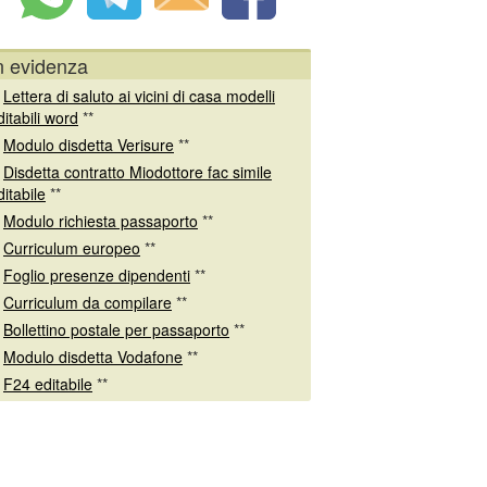
n evidenza
*
Lettera di saluto ai vicini di casa modelli
ditabili word
**
*
Modulo disdetta Verisure
**
*
Disdetta contratto Miodottore fac simile
ditabile
**
*
Modulo richiesta passaporto
**
*
Curriculum europeo
**
*
Foglio presenze dipendenti
**
*
Curriculum da compilare
**
*
Bollettino postale per passaporto
**
*
Modulo disdetta Vodafone
**
*
F24 editabile
**