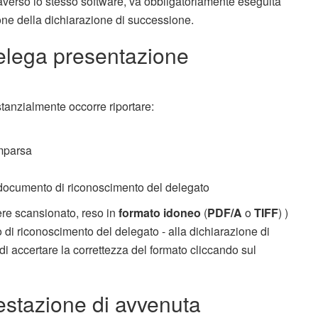
raverso lo stesso software, va obbligatoriamente eseguita
one della dichiarazione di successione.
elega presentazione
stanzialmente occorre riportare:
omparsa
un documento di riconoscimento del delegato
ere scansionato, reso in
formato idoneo
(
PDF/A
o
TIFF
) )
di riconoscimento del delegato - alla dichiarazione di
i accertare la correttezza del formato cliccando sul
estazione di avvenuta