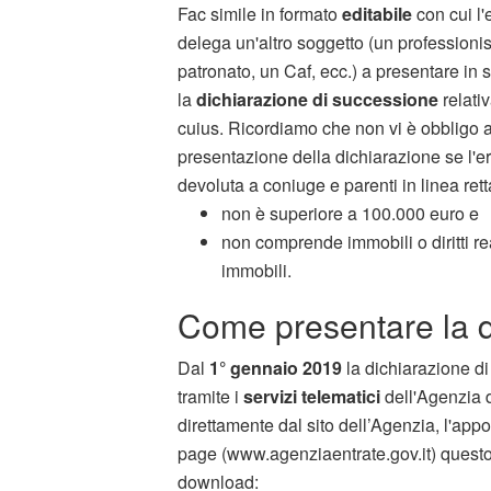
Fac simile in formato
editabile
con cui l'
delega un'altro soggetto (un professionis
patronato, un Caf, ecc.) a presentare in
la
dichiarazione di successione
relativ
cuius. Ricordiamo che non vi è obbligo a
presentazione della dichiarazione se l'e
devoluta a coniuge e parenti in linea rett
non è superiore a 100.000 euro e
non comprende immobili o diritti re
immobili.
Come presentare la d
Dal
1° gennaio 2019
la dichiarazione d
tramite i
servizi telematici
dell'Agenzia de
direttamente dal sito dell’Agenzia, l'app
page (www.agenziaentrate.gov.it) questo 
download: