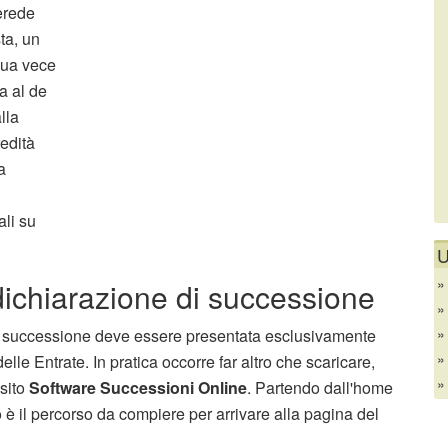
erede
ta, un
 sua vece
a al de
lla
redità
a
ali su
U
ichiarazione di successione
i successione deve essere presentata esclusivamente
lle Entrate. In pratica occorre far altro che scaricare,
osito
Software Successioni Online
. Partendo dall'home
è il percorso da compiere per arrivare alla pagina del