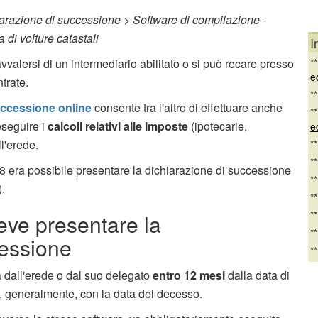
iarazione di successione > Software di compilazione -
di volture catastali
I
 avvalersi di un intermediario abilitato o si può recare presso
*
e
trate.
*
uccessione online
consente tra l'altro di effettuare anche
*
eseguire i
calcoli relativi alle imposte
(ipotecarie,
e
l'erede.
*
*
 era possibile presentare la dichiarazione di successione
*
.
*
*
eve presentare la
*
cessione
*
 dall'erede o dal suo delegato
entro 12 mesi
dalla data di
, generalmente, con la data del decesso.