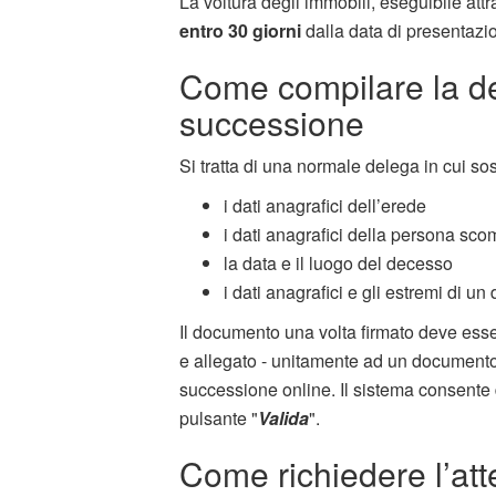
La voltura degli immobili, eseguibile att
entro 30 giorni
dalla data di presentazi
Come compilare la d
successione
Si tratta di una normale delega in cui so
i dati anagrafici dell’erede
i dati anagrafici della persona sc
la data e il luogo del decesso
i dati anagrafici e gli estremi di 
Il documento una volta firmato deve ess
e allegato - unitamente ad un documento 
successione online. Il sistema consente d
pulsante "
Valida
".
Come richiedere l’att