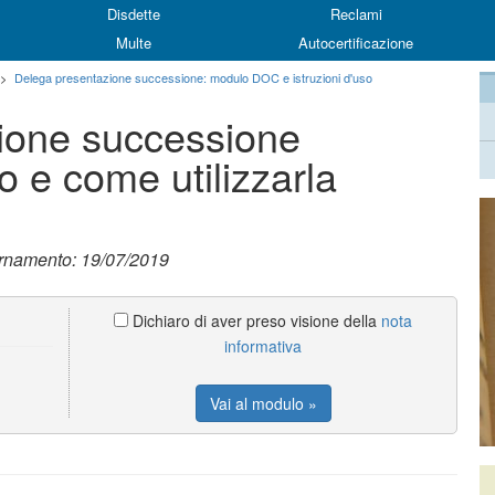
Disdette
Reclami
Multe
Autocertificazione
>
Delega presentazione successione: modulo DOC e istruzioni d'uso
ione successione
o e come utilizzarla
ornamento: 19/07/2019
Dichiaro di aver preso visione della
nota
informativa
Vai al modulo »