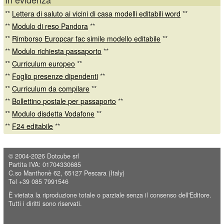
**
Lettera di saluto ai vicini di casa modelli editabili word
**
**
Modulo di reso Pandora
**
**
Rimborso Europcar fac simile modello editabile
**
**
Modulo richiesta passaporto
**
**
Curriculum europeo
**
**
Foglio presenze dipendenti
**
**
Curriculum da compilare
**
**
Bollettino postale per passaporto
**
**
Modulo disdetta Vodafone
**
**
F24 editabile
**
© 2004-2026
Dotcube srl
Partita IVA: 01704330685
C.so Manthonè 62, 65127 Pescara (Italy)
Tel +39 085 7991546
È vietata la riproduzione totale o parziale senza il consenso dell'Editore.
Tutti i diritti sono riservati.