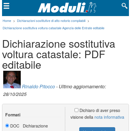
Home
>
Dichiarazioni sostitutive di atto notorio compilabili
>
Dichiarazione sostitutiva voltura catastale Agenzia delle Entrate editabile
Dichiarazione sostitutiva
voltura catastale: PDF
editabile
Rinaldo Pitocco
- Ultimo aggiornamento:
28/10/2025
Dichiaro di aver preso
Formati
visione della
nota informativa
DOC Dichiarazione