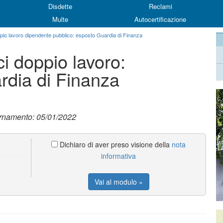
Disdette
Reclami
Multe
Autocertificazione
pio lavoro dipendente pubblico: esposto Guardia di Finanza
i doppio lavoro:
rdia di Finanza
ornamento: 05/01/2022
Dichiaro di aver preso visione della
nota
informativa
Vai al modulo »