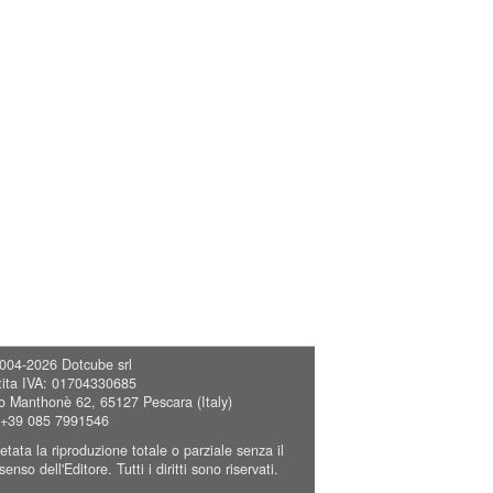
004-2026
Dotcube srl
tita IVA: 01704330685
o Manthonè 62, 65127 Pescara (Italy)
 +39 085 7991546
ietata la riproduzione totale o parziale senza il
enso dell'Editore. Tutti i diritti sono riservati.