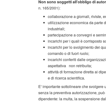
Non sono soggetti all'obbligo di auto
n. 165/2001):
collaborazione a giornali, riviste, e
utilizzazione economica da parte de
industriali;
partecipazione a convegni e semin
incarichi per i quali è corrisposto
incarichi per lo svolgimento dei qua
comando o di fuori ruolo;
incarichi conferiti dalle organizzaz
aspettativa non retribuita;
attività di formazione diretta ai 
e di ricerca scientifica.
E' importante sottolineare che svolgere 
senza la preventiva autorizzazione, pu
dipendente: la multa, la sospensione dal 