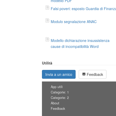
modello PDF
Falsi poveri: esposto Guardia di Finanz
Modulo segnalazione ANAC
Modello dichiarazione insussistenza
cause di incompatibilità Word
Utilità
Invia a un amico
Feedback
App utili
Categorie: 1
Categorie: 2
About
Feedback