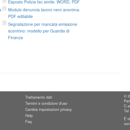
Esposto Polizia fac simile: WORD, PDF
a
Modulo denuncia lavoro nero anonima:
PDF editabile
Segnalazione per mancata emissione
scontrino: modello per Guardia di
Finanza
© 2
Trattamento dati
Par
Termini e condizioni d'uso
C.s
Cambia impostazioni privacy
Tel
Help
È v
Faq
cons