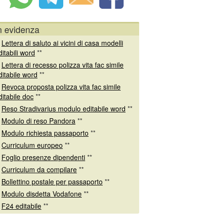
n evidenza
*
Lettera di saluto ai vicini di casa modelli
ditabili word
**
*
Lettera di recesso polizza vita fac simile
ditabile word
**
*
Revoca proposta polizza vita fac simile
ditabile doc
**
*
Reso Stradivarius modulo editabile word
**
*
Modulo di reso Pandora
**
*
Modulo richiesta passaporto
**
*
Curriculum europeo
**
*
Foglio presenze dipendenti
**
*
Curriculum da compilare
**
*
Bollettino postale per passaporto
**
*
Modulo disdetta Vodafone
**
*
F24 editabile
**