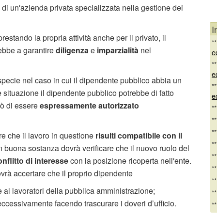
 di un'azienda privata specializzata nella gestione dei
I
prestando la propria attività anche per il privato, il
*
rebbe a garantire
diligenza
e
imparzialità
nel
e
*
e
 specie nel caso in cui il dipendente pubblico abbia un
*
le situazione il dipendente pubblico potrebbe di fatto
e
rò di essere
espressamente autorizzato
*
*
*
re che il lavoro in questione
risulti compatibile con il
*
n buona sostanza dovrà verificare che il nuovo ruolo del
*
onflitto di interesse
con la posizione ricoperta nell'ente.
*
vrà accertare che il proprio dipendente
*
e ai lavoratori della pubblica amministrazione;
*
eccessivamente facendo trascurare i doveri d’ufficio.
*