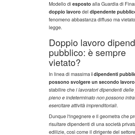
Modello di
esposto
alla Guardia di Fin
doppio lavoro
del
dipendente pubblic
fenomeno abbastanza diffuso ma vietato
legge.
Doppio lavoro dipen
pubblico: è sempre
vietato?
In linea di massima
i dipendenti pubbli
possono svolgere un secondo lavoro
stabilire che
i lavoratori dipendenti dell
pieno e indeterminato non possono intrat
esercitare attività imprenditoriali
.
Dunque l'ingegnere e il geometra che p
risultare dipendenti di una società privat
edilizie, così come il dirigente del s