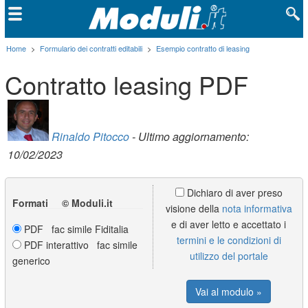
Home
>
Formulario dei contratti editabili
>
Esempio contratto di leasing
Contratto leasing PDF
Rinaldo Pitocco
- Ultimo aggiornamento:
10/02/2023
Dichiaro di aver preso
Formati © Moduli.it
visione della
nota informativa
e di aver letto e accettato i
PDF fac simile Fiditalia
termini e le condizioni di
PDF interattivo fac simile
utilizzo del portale
generico
Vai al modulo »