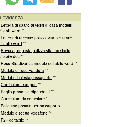
n evidenza
*
Lettera di saluto ai vicini di casa modelli
ditabili word
**
*
Lettera di recesso polizza vita fac simile
ditabile word
**
*
Revoca proposta polizza vita fac simile
ditabile doc
**
*
Reso Stradivarius modulo editabile word
**
*
Modulo di reso Pandora
**
*
Modulo richiesta passaporto
**
*
Curriculum europeo
**
*
Foglio presenze dipendenti
**
*
Curriculum da compilare
**
*
Bollettino postale per passaporto
**
*
Modulo disdetta Vodafone
**
*
F24 editabile
**