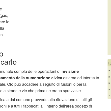
le
(gas,
are la
lla
ro
o
carlo
U
omunale compia delle operazioni di
revisione
namento della numerazione civica
esterna ed interna in
ale. Ciò può accadere a seguito di fusioni o per la
e a strade e vie che prima ne erano sprovviste.
ricata dal comune provvede alla rilevazione di tutti gli
ni e a tutti i fabbricati all’interno dell'area oggetto di