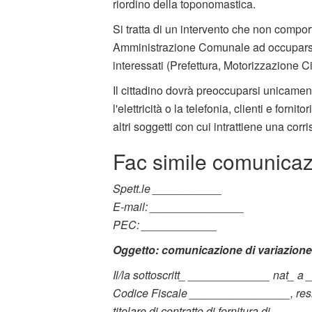
riordino della toponomastica.
Si tratta di un intervento che non comport
Amministrazione Comunale ad occuparsi di
interessati (Prefettura, Motorizzazione 
Il cittadino dovrà preoccuparsi unicamen
l'elettricità o la telefonia, clienti e fornit
altri soggetti con cui intrattiene una cor
Fac simile comunicaz
Spett.le ___________
E-mail: _______________
PEC: ____________
Oggetto: comunicazione di variazione 
Il/la sottoscritt_ _____________ nat_ 
Codice Fiscale ________________, re
titolare di contratto di fornitura di _____