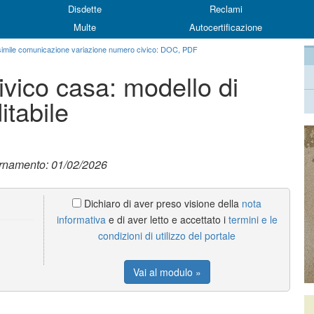
Disdette
Reclami
Multe
Autocertificazione
simile comunicazione variazione numero civico: DOC, PDF
vico casa: modello di
tabile
ornamento: 01/02/2026
Dichiaro di aver preso visione della
nota
informativa
e di aver letto e accettato i
termini e le
condizioni di utilizzo del portale
Vai al modulo »