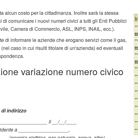
a alcun costo per la cittadinanza. Inoltre sarà la stessa
I
 comunicare i nuovi numeri civici a tutti gli Enti Pubblici
*
Civile, Camera di Commercio, ASL, INPS, INAIL, ecc.).
e
te di informare le aziende che erogano servizi come il gas,
*
e
ori (nel caso in cui risulti titolare di un'azienda) ed eventuali
*
rispondenza.
e
ione variazione numero civico
*
*
*
*
*
*
di indirizzo
*
a __________________ il __/__/____
*
sidente a __________________,
*
____ (energia elettrica, gas naturale, acqua, altro)