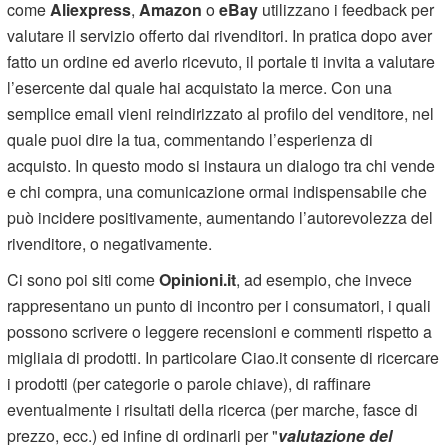
come
Aliexpress
,
Amazon
o
eBay
utilizzano i feedback per
valutare il servizio offerto dai rivenditori. In pratica dopo aver
fatto un ordine ed averlo ricevuto, il portale ti invita a valutare
l’esercente dal quale hai acquistato la merce. Con una
semplice email vieni reindirizzato al profilo del venditore, nel
quale puoi dire la tua, commentando l’esperienza di
acquisto. In questo modo si instaura un dialogo tra chi vende
e chi compra, una comunicazione ormai indispensabile che
può incidere positivamente, aumentando l’autorevolezza del
rivenditore, o negativamente.
Ci sono poi siti come
Opinioni.it
, ad esempio, che invece
rappresentano un punto di incontro per i consumatori, i quali
possono scrivere o leggere recensioni e commenti rispetto a
migliaia di prodotti. In particolare Ciao.it consente di ricercare
i prodotti (per categorie o parole chiave), di raffinare
eventualmente i risultati della ricerca (per marche, fasce di
prezzo, ecc.) ed infine di ordinarli per "
valutazione del