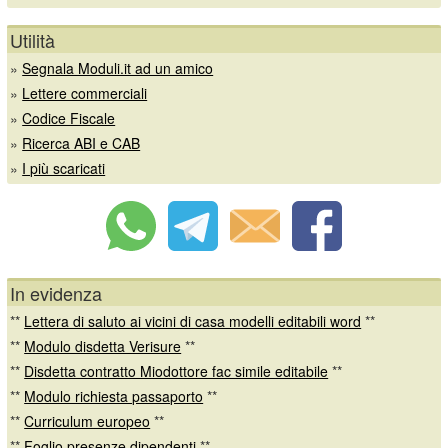
Utilità
»
Segnala Moduli.it ad un amico
»
Lettere commerciali
»
Codice Fiscale
»
Ricerca ABI e CAB
»
I più scaricati
In evidenza
**
Lettera di saluto ai vicini di casa modelli editabili word
**
**
Modulo disdetta Verisure
**
**
Disdetta contratto Miodottore fac simile editabile
**
**
Modulo richiesta passaporto
**
**
Curriculum europeo
**
**
Foglio presenze dipendenti
**