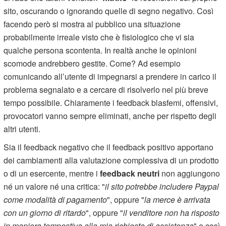
sito, oscurando o ignorando quelle di segno negativo. Così
facendo però si mostra al pubblico una situazione
probabilmente irreale visto che è fisiologico che vi sia
qualche persona scontenta. In realtà anche le opinioni
scomode andrebbero gestite. Come? Ad esempio
comunicando all’utente di impegnarsi a prendere in carico il
problema segnalato e a cercare di risolverlo nel più breve
tempo possibile. Chiaramente i feedback blasfemi, offensivi,
provocatori vanno sempre eliminati, anche per rispetto degli
altri utenti.
Sia il feedback negativo che il feedback positivo apportano
dei cambiamenti alla valutazione complessiva di un prodotto
o di un esercente, mentre i
feedback neutri
non aggiungono
né un valore né una critica: "
il sito potrebbe includere Paypal
come modalità di pagamento
", oppure "
la merce è arrivata
con un giorno di ritardo
", oppure "
il venditore non ha risposto
in maniera tempestiva alla mia richiesta di assistenza
" e così