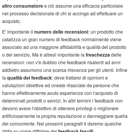
altro consumatore
e ciò assume una efficacia particolare
nel processo decisionale di chi si accinge ad effettuare un
acquisto.
E' importante il
numero delle recensioni
: un prodotto che
catalizza un gran numero di feedback normalmente viene
associato ad una maggiore affidabilità e qualità del prodotto
o del servizio. Ma è altresì importante la
freschezza
delle
recensioni: non v'è dubbio che feedback risalenti ad anni
addietro assumono una scarsa rilevanza per gli utenti. Infine
la
qualità dei feedback
: deve trattarsi di opinioni e
valutazioni obiettive ed oneste rilasciate da persone che
hanno effettivamente avuto esperienze con l'acquisto di
determinati prodotti o servizi. In altri termini i feedback non
devono avere l'obiettivo di ottenere privilegi o migliorare
artificiosamente la propria reputazione o danneggiare quella
del concorrente. Nei prossimi paragrafi ti daremo qualche
dritta su come diffidare dei
feedback fasulli
.