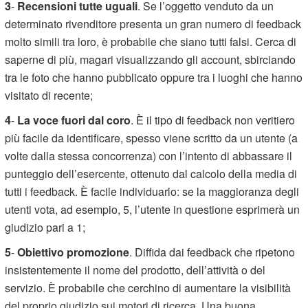
3
-
Recensioni tutte uguali
. Se l’oggetto venduto da un
determinato rivenditore presenta un gran numero di feedback
molto simili tra loro, è probabile che siano tutti falsi. Cerca di
saperne di più, magari visualizzando gli account, sbirciando
tra le foto che hanno pubblicato oppure tra i luoghi che hanno
visitato di recente;
4
-
La voce fuori dal coro
. È il tipo di feedback non veritiero
più facile da identificare, spesso viene scritto da un utente (a
volte dalla stessa concorrenza) con l’intento di abbassare il
punteggio dell’esercente, ottenuto dal calcolo della media di
tutti i feedback. È facile individuarlo: se la maggioranza degli
utenti vota, ad esempio, 5, l’utente in questione esprimerà un
giudizio pari a 1;
5
-
Obiettivo promozione
. Diffida dai feedback che ripetono
insistentemente il nome del prodotto, dell’attività o del
servizio. È probabile che cerchino di aumentare la visibilità
del proprio giudizio sui motori di ricerca. Una buona