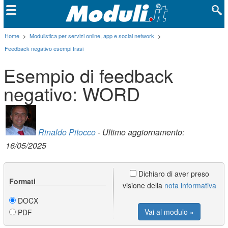
Home
>
Modulistica per servizi online, app e social network
>
Feedback negativo esempi frasi
Esempio di feedback
negativo: WORD
Rinaldo Pitocco
- Ultimo aggiornamento:
16/05/2025
Dichiaro di aver preso
Formati
visione della
nota informativa
DOCX
Vai al modulo »
PDF