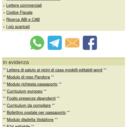
»
Lettere commerciali
»
Codice Fiscale
»
Ricerca ABI e CAB
»
I più scaricati
In evidenza
**
Lettera di saluto ai vicini di casa modelli editabili word
**
**
Modulo di reso Pandora
**
**
Modulo richiesta passaporto
**
**
Curriculum europeo
**
**
Foglio presenze dipendenti
**
**
Curriculum da compilare
**
**
Bollettino postale per passaporto
**
**
Modulo disdetta Vodafone
**
**
F24 editabile
**