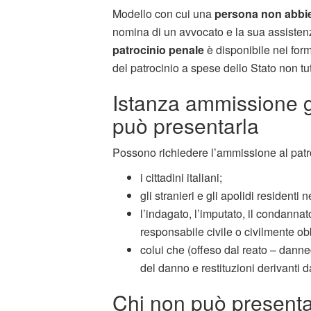
Modello con cui una
persona non abbi
nomina di un avvocato e la sua assistenz
patrocinio penale
è disponibile nei form
del patrocinio a spese dello Stato non tut
Istanza ammissione gr
può presentarla
Possono richiedere l’ammissione al patro
i cittadini italiani;
gli stranieri e gli apolidi residenti n
l’indagato, l’imputato, il condannato
responsabile civile o civilmente o
colui che (offeso dal reato – danne
del danno e restituzioni derivanti d
Chi non può presentar