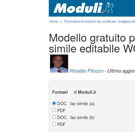
Home
>
Formulario di moduli e fac-simile per rivolgersi all
Modello gratuito p
simile editabile
Rinaldo Pitocco
- Ultimo aggi
Formati © Moduli.it
DOC fac simile (a)
PDF
DOC fac simile (b)
PDF