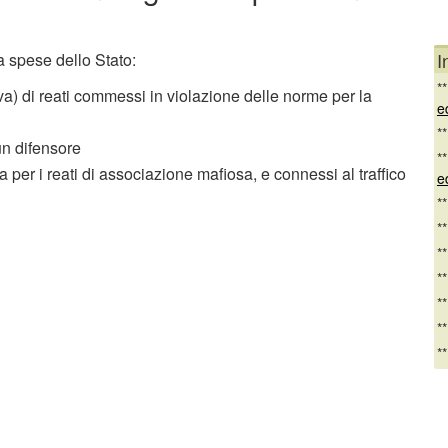
I
a spese dello Stato:
*
va) di reati commessi in violazione delle norme per la
e
*
un difensore
*
 per i reati di associazione mafiosa, e connessi al traffico
e
*
*
*
*
*
*
*