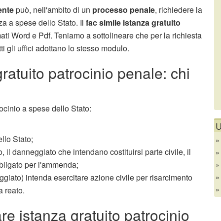
ente
può, nell'ambito di un
processo penale
, richiedere la
a a spese dello Stato. Il
fac simile istanza gratuito
ati Word e Pdf. Teniamo a sottolineare che per la richiesta
ti gli uffici adottano lo stesso modulo.
atuito patrocinio penale: chi
cinio a spese dello Stato:
U
ello Stato;
, il danneggiato che intendano costituirsi parte civile, il
bbligato per l'ammenda;
ggiato) intenda esercitare azione civile per risarcimento
a reato.
e istanza gratuito patrocinio