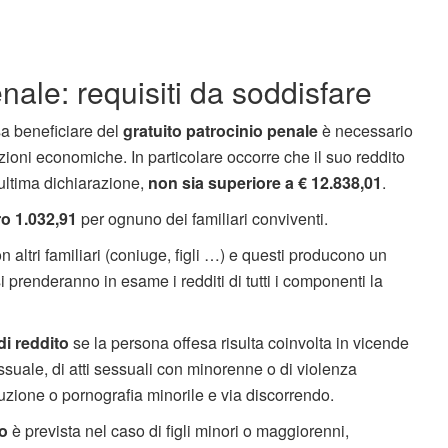
nale: requisiti da soddisfare
a beneficiare del
gratuito patrocinio penale
è necessario
zioni economiche. In particolare occorre che il suo reddito
'ultima dichiarazione,
non sia superiore a €
12.838,01
.
o 1.032,91
per ognuno dei familiari conviventi.
 altri familiari (coniuge, figli …) e questi producono un
 si prenderanno in esame i redditi di tutti i componenti la
 di reddito
se la persona offesa risulta coinvolta in vicende
essuale, di atti sessuali con minorenne o di violenza
ituzione o pornografia minorile e via discorrendo.
to
è prevista nel caso di figli minori o maggiorenni,