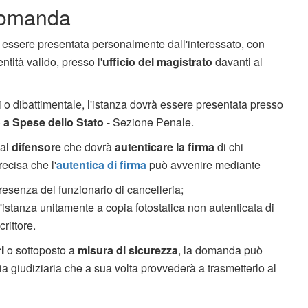
domanda
 essere presentata personalmente dall'interessato, con
tità valido, presso l'
ufficio del magistrato
davanti al
ri o dibattimentale, l'istanza dovrà essere presentata presso
o a Spese dello Stato
- Sezione Penale.
dal
difensore
che dovrà
autenticare la firma
di chi
recisa che l'
autentica di firma
può avvenire mediante
presenza del funzionario di cancelleria;
'istanza unitamente a copia fotostatica non autenticata di
rittore.
i
o sottoposto a
misura di sicurezza
, la domanda può
zia giudiziaria che a sua volta provvederà a trasmetterlo al