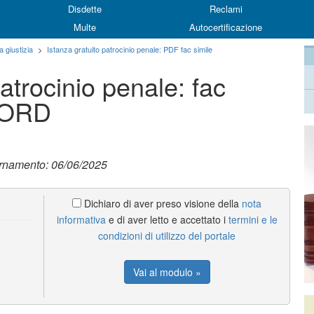
Disdette
Reclami
Multe
Autocertificazione
a giustizia
>
Istanza gratuito patrocinio penale: PDF fac simile
atrocinio penale: fac
 WORD
ornamento: 06/06/2025
Dichiaro di aver preso visione della
nota
informativa
e di aver letto e accettato i
termini e le
condizioni di utilizzo del portale
Vai al modulo »