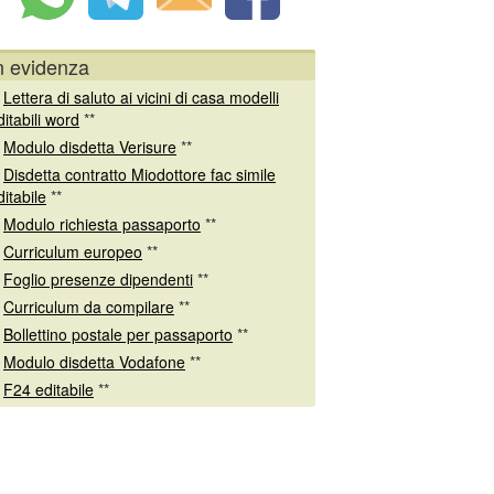
n evidenza
*
Lettera di saluto ai vicini di casa modelli
ditabili word
**
*
Modulo disdetta Verisure
**
*
Disdetta contratto Miodottore fac simile
ditabile
**
*
Modulo richiesta passaporto
**
*
Curriculum europeo
**
*
Foglio presenze dipendenti
**
*
Curriculum da compilare
**
*
Bollettino postale per passaporto
**
*
Modulo disdetta Vodafone
**
*
F24 editabile
**