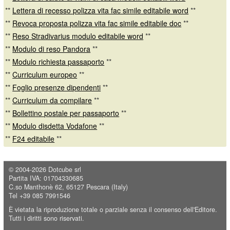
**
Lettera di recesso polizza vita fac simile editabile word
**
**
Revoca proposta polizza vita fac simile editabile doc
**
**
Reso Stradivarius modulo editabile word
**
**
Modulo di reso Pandora
**
**
Modulo richiesta passaporto
**
**
Curriculum europeo
**
**
Foglio presenze dipendenti
**
**
Curriculum da compilare
**
**
Bollettino postale per passaporto
**
**
Modulo disdetta Vodafone
**
**
F24 editabile
**
© 2004-2026
Dotcube srl
Partita IVA: 01704330685
C.so Manthonè 62, 65127 Pescara (Italy)
Tel +39 085 7991546
È vietata la riproduzione totale o parziale senza il consenso dell'Editore.
Tutti i diritti sono riservati.