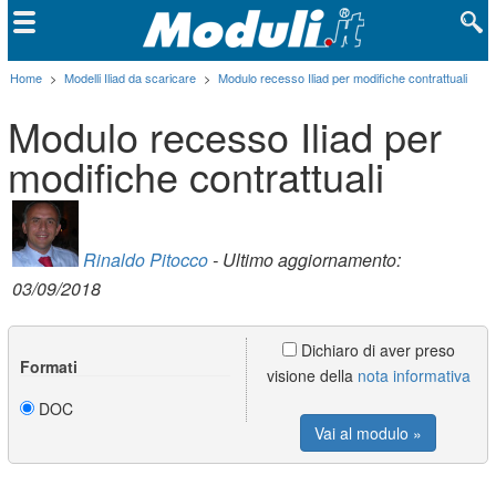
Home
>
Modelli Iliad da scaricare
>
Modulo recesso Iliad per modifiche contrattuali
Modulo recesso Iliad per
modifiche contrattuali
Rinaldo Pitocco
- Ultimo aggiornamento:
03/09/2018
Dichiaro di aver preso
Formati
visione della
nota informativa
DOC
Vai al modulo »