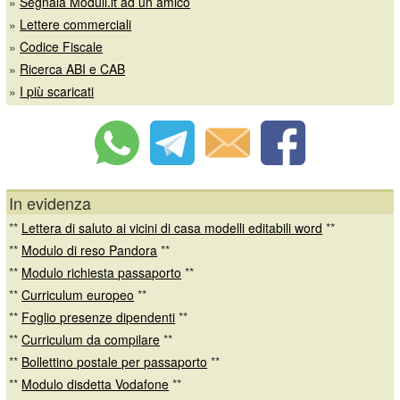
»
Segnala Moduli.it ad un amico
»
Lettere commerciali
»
Codice Fiscale
»
Ricerca ABI e CAB
»
I più scaricati
In evidenza
**
Lettera di saluto ai vicini di casa modelli editabili word
**
**
Modulo di reso Pandora
**
**
Modulo richiesta passaporto
**
**
Curriculum europeo
**
**
Foglio presenze dipendenti
**
**
Curriculum da compilare
**
**
Bollettino postale per passaporto
**
**
Modulo disdetta Vodafone
**