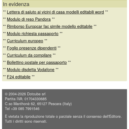
In evidenza
**
Lettera di saluto ai vicini di casa modelli editabili word
**
**
Modulo di reso Pandora
**
**
Rimborso Europcar fac simile modello editabile
**
**
Modulo richiesta passaporto
**
**
Curriculum europeo
**
**
Foglio presenze dipendenti
**
**
Curriculum da compilare
**
**
Bollettino postale per passaporto
**
**
Modulo disdetta Vodafone
**
**
F24 editabile
**
© 2004-2026
Dotcube srl
Partita IVA: 01704330685
C.so Manthonè 62, 65127 Pescara (Italy)
Tel +39 085 7991546
È vietata la riproduzione totale o parziale senza il consenso dell'Editore.
Tutti i diritti sono riservati.