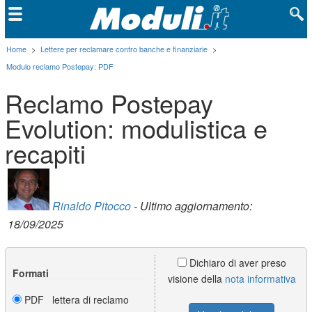
Home
>
Lettere per reclamare contro banche e finanziarie
>
Modulo reclamo Postepay: PDF
Reclamo Postepay
Evolution: modulistica e
recapiti
Rinaldo Pitocco
- Ultimo aggiornamento:
18/09/2025
Dichiaro di aver preso
Formati
visione della
nota informativa
PDF lettera di reclamo