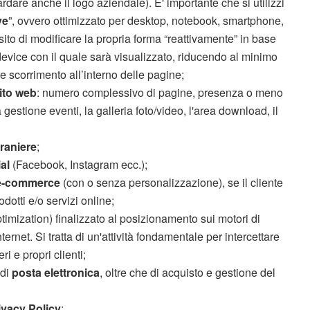
rdare anche il logo aziendale). E' importante che si utilizzi
ve
”, ovvero ottimizzato per desktop, notebook, smartphone,
l sito di modificare la propria forma “reattivamente” in base
evice con il quale sarà visualizzato, riducendo al minimo
 scorrimento all’interno delle pagine;
sito web
: numero complessivo di pagine, presenza o meno
estione eventi, la galleria foto/video, l'area download, il
traniere
;
al
(Facebook, Instagram ecc.);
e-commerce
(con o senza personalizzazione), se il cliente
dotti e/o servizi online;
mization) finalizzato al posizionamento sui motori di
ernet. Si tratta di un'attività fondamentale per intercettare
eri e propri clienti;
di
posta elettronica
, oltre che di acquisto e gestione del
ivacy Policy
;