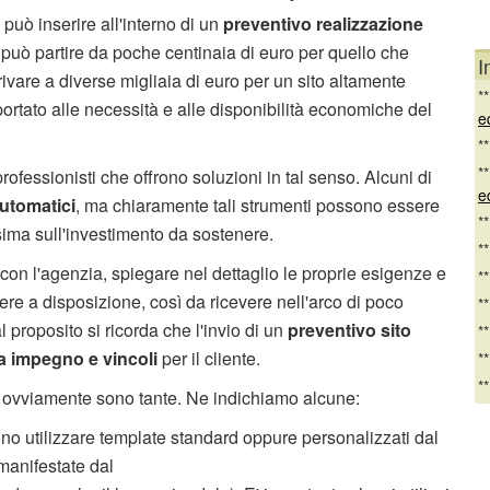
può inserire all'interno di un
preventivo realizzazione
 può partire da poche centinaia di euro per quello che
I
rivare a diverse migliaia di euro per un sito altamente
*
portato alle necessità e alle disponibilità economiche del
e
*
*
rofessionisti che offrono soluzioni in tal senso. Alcuni di
e
automatici
, ma chiaramente tali strumenti possono essere
*
sima sull'investimento da sostenere.
*
 con l'agenzia, spiegare nel dettaglio le proprie esigenze e
*
re a disposizione, così da ricevere nell'arco di poco
*
 proposito si ricorda che l'invio di un
preventivo sito
*
a impegno e vincoli
per il cliente.
*
*
 ovviamente sono tante. Ne indichiamo alcune:
ono utilizzare template standard oppure personalizzati dal
manifestate dal