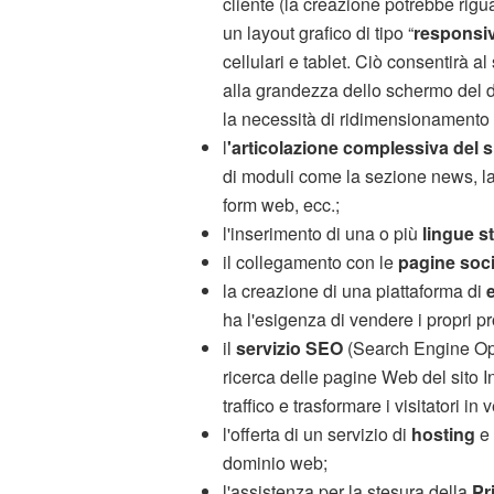
cliente (la creazione potrebbe rigua
un layout grafico di tipo “
responsi
cellulari e tablet. Ciò consentirà a
alla grandezza dello schermo del d
la necessità di ridimensionamento e
l
'articolazione complessiva del 
di moduli come la sezione news, la g
form web, ecc.;
l'inserimento di una o più
lingue s
il collegamento con le
pagine soci
la creazione di una piattaforma di
ha l'esigenza di vendere i propri pro
il
servizio SEO
(Search Engine Opti
ricerca delle pagine Web del sito Int
traffico e trasformare i visitatori in v
l'offerta di un servizio di
hosting
e 
dominio web;
l'assistenza per la stesura della
Pr