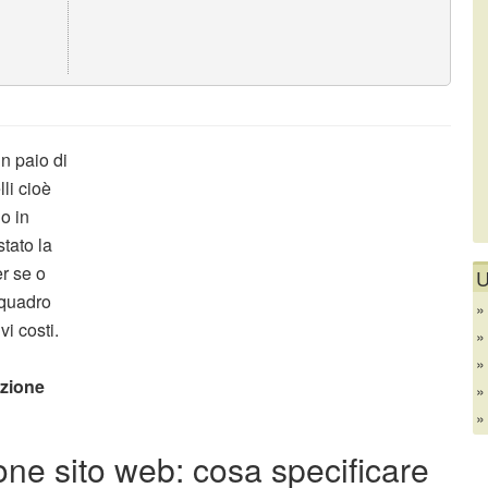
n paio di
lli cioè
o in
stato la
er se o
U
 quadro
vi costi.
azione
one sito web: cosa specificare