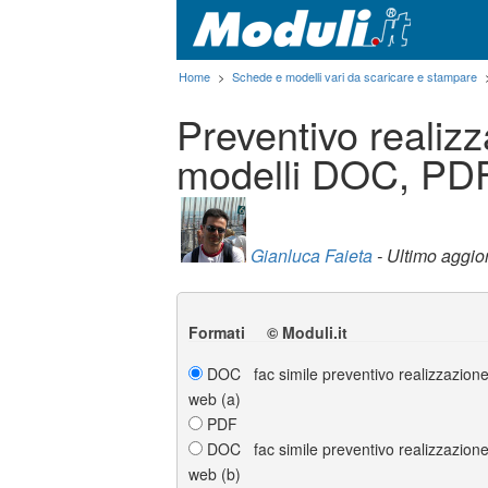
Home
>
Schede e modelli vari da scaricare e stampare
Preventivo realizz
modelli DOC, PD
Gianluca Faieta
- Ultimo aggi
Formati © Moduli.it
DOC fac simile preventivo realizzazione
web (a)
PDF
DOC fac simile preventivo realizzazione
web (b)