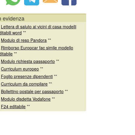
n evidenza
*
Lettera di saluto ai vicini di casa modelli
ditabili word
**
*
Modulo di reso Pandora
**
*
Rimborso Europcar fac simile modello
ditabile
**
*
Modulo richiesta passaporto
**
*
Curriculum europeo
**
*
Foglio presenze dipendenti
**
*
Curriculum da compilare
**
*
Bollettino postale per passaporto
**
*
Modulo disdetta Vodafone
**
*
F24 editabile
**