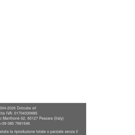
004-2026
Dotcube srl
tita IVA: 01704330685
o Manthonè 62, 65127 Pescara (Italy)
 +39 085 7991546
ietata la riproduzione totale o parziale senza il