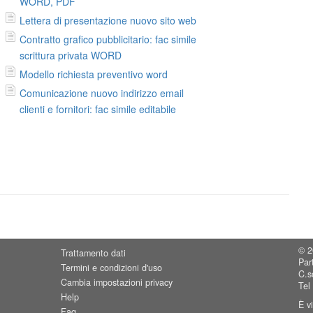
WORD, PDF
Lettera di presentazione nuovo sito web
,
Contratto grafico pubblicitario: fac simile
scrittura privata WORD
Modello richiesta preventivo word
Comunicazione nuovo indirizzo email
clienti e fornitori: fac simile editabile
© 2
Trattamento dati
Par
Termini e condizioni d'uso
C.s
Cambia impostazioni privacy
Tel
Help
È v
Faq