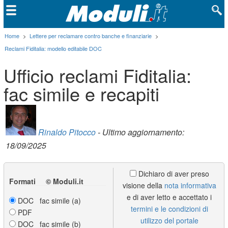
Home
>
Lettere per reclamare contro banche e finanziarie
>
Reclami Fiditalia: modello editabile DOC
Ufficio reclami Fiditalia:
fac simile e recapiti
Rinaldo Pitocco
- Ultimo aggiornamento:
18/09/2025
Dichiaro di aver preso
Formati © Moduli.it
visione della
nota informativa
e di aver letto e accettato i
DOC fac simile (a)
termini e le condizioni di
PDF
utilizzo del portale
DOC fac simile (b)