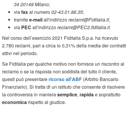
34 20149 Milano
;
via
fax
al numero
02-43.01.86.35
;
tramite
e-mail
all'indirizzo
reclami@Fiditalia.it
;
via
PEC
all'indirizzo
reclami@PEC2.fiditalia.it.
Nel corso dell’esercizio 2021 Fiditalia S.p.a. ha ricevuto
2.780 reclami, pari a circa lo 0,31% della media dei contratti
attivi nel periodo.
Se Fiditalia per qualche motivo non fornisce un riscontro al
reclamo o se la risposta non soddisfa del tutto il cliente,
questi può presentare
ricorso all'ABF
(Arbitro Bancario
Finanziario). Si tratta di un istituto che consente di risolvere
la controversia in maniera
semplice
,
rapida
e soprattutto
economica
rispetto al giudice.