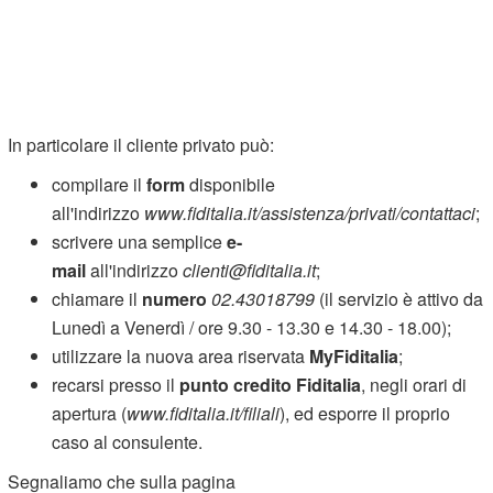
In particolare il cliente privato può:
compilare il
form
disponibile
all'indirizzo
www.fiditalia.it/assistenza/privati/contattaci
;
scrivere una semplice
e-
mail
all'indirizzo
clienti@fiditalia.it
;
chiamare il
numero
02.43018799
(il servizio è attivo da
Lunedì a Venerdì / ore 9.30 - 13.30 e 14.30 - 18.00);
utilizzare la nuova area riservata
MyFiditalia
;
recarsi presso il
punto credito Fiditalia
, negli orari di
apertura (
www.fiditalia.it/filiali
), ed esporre il proprio
caso al consulente.
Segnaliamo che sulla pagina