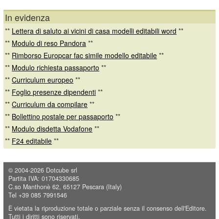
In evidenza
**
Lettera di saluto ai vicini di casa modelli editabili word
**
**
Modulo di reso Pandora
**
**
Rimborso Europcar fac simile modello editabile
**
**
Modulo richiesta passaporto
**
**
Curriculum europeo
**
**
Foglio presenze dipendenti
**
**
Curriculum da compilare
**
**
Bollettino postale per passaporto
**
**
Modulo disdetta Vodafone
**
**
F24 editabile
**
© 2004-2026
Dotcube srl
Partita IVA: 01704330685
C.so Manthonè 62, 65127 Pescara (Italy)
Tel +39 085 7991546
È vietata la riproduzione totale o parziale senza il consenso dell'Editore.
Tutti i diritti sono riservati.