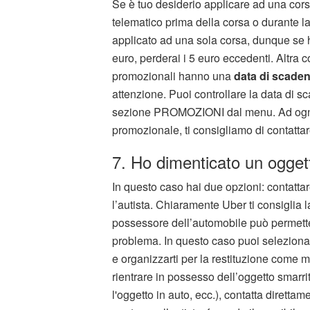
Se è tuo desiderio applicare ad una cor
telematico prima della corsa o durante 
applicato ad una sola corsa, dunque se h
euro, perderai i 5 euro eccedenti. Altra 
promozionali hanno una
data di scade
attenzione. Puoi controllare la data di sca
sezione PROMOZIONI dal menu. Ad ogni mo
promozionale, ti consigliamo di contattar
7. Ho dimenticato un ogget
In questo caso hai due opzioni: contatta
l’autista. Chiaramente Uber ti consiglia 
possessore dell’automobile può permetter
problema. In questo caso puoi seleziona
e organizzarti per la restituzione come m
rientrare in possesso dell’oggetto smarrit
l'oggetto in auto, ecc.), contatta diretta