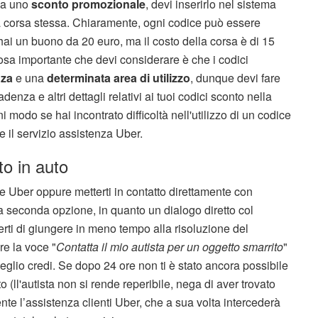
sa uno
sconto promozionale
, devi inserirlo nel sistema
la corsa stessa. Chiaramente, ogni codice può essere
ai un buono da 20 euro, ma il costo della corsa è di 15
cosa importante che devi considerare è che i codici
nza
e una
determinata area di utilizzo
, dunque devi fare
denza e altri dettagli relativi ai tuoi codici sconto nella
do se hai incontrato difficoltà nell'utilizzo di un codice
e il servizio assistenza Uber.
to in auto
re Uber oppure metterti in contatto direttamente con
la seconda opzione, in quanto un dialogo diretto col
ti di giungere in meno tempo alla risoluzione del
re la voce "
Contatta il mio autista per un oggetto smarrito
"
eglio credi. Se dopo 24 ore non ti è stato ancora possibile
o (ll'autista non si rende reperibile, nega di aver trovato
mente l’assistenza clienti Uber, che a sua volta intercederà