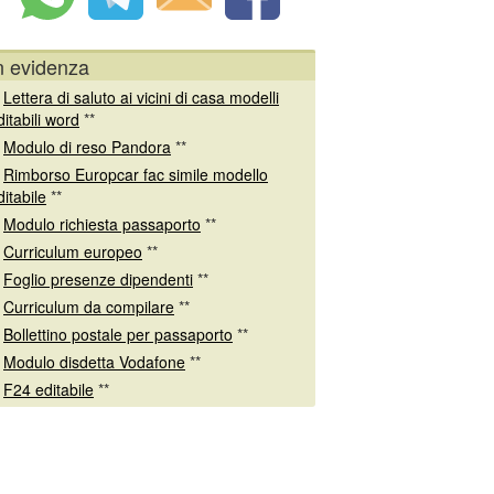
n evidenza
*
Lettera di saluto ai vicini di casa modelli
ditabili word
**
*
Modulo di reso Pandora
**
*
Rimborso Europcar fac simile modello
ditabile
**
*
Modulo richiesta passaporto
**
*
Curriculum europeo
**
*
Foglio presenze dipendenti
**
*
Curriculum da compilare
**
*
Bollettino postale per passaporto
**
*
Modulo disdetta Vodafone
**
*
F24 editabile
**