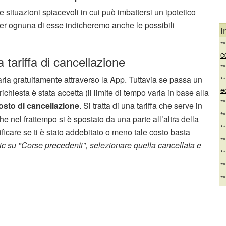
 situazioni spiacevoli in cui può imbattersi un ipotetico
per ognuna di esse indicheremo anche le possibili
I
*
e
 tariffa di cancellazione
*
rla gratuitamente attraverso la App. Tuttavia se passa un
*
e
richiesta è stata accetta (il limite di tempo varia in base alla
*
osto di cancellazione
. Si tratta di una tariffa che serve in
*
 nel frattempo si è spostato da una parte all’altra della
*
ficare se ti è stato addebitato o meno tale costo basta
*
lic su "Corse precedenti", selezionare quella cancellata e
*
*
*