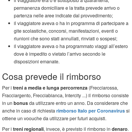
il viaggiatore era o è sottoposto a quarantena,
permanenza domiciliare e la tratta prevede arrivo o
partenza nelle aree indicate dal provvedimento;
il viaggiatore aveva o ha in programma di partecipare a
gite scolastiche, concorsi, manifestazioni, eventi o
riunioni che sono stati annullati, rinviati o sospesi;
il viaggiatore aveva o ha programmato viaggi all’estero
dove è impedito o vietato l’arrivo secondo le
disposizioni emanate.
Cosa prevede il rimborso
Per i
treni a media e lunga percorrenza
(Frecciarossa,
Fracciargento, Frecciabianca, Intercity ...) il rimborso consiste
in un
bonus
da utilizzare entro un anno. Da considerare che
anche in caso di richiesta
rimborso Italo per Coronavirus
si
ottiene un voouche da utilizzare per futuri acquisti.
Per i
treni regionali
, invece, è previsto il rimborso in
denaro
.