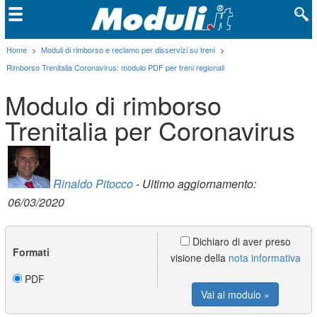
Home
>
Moduli di rimborso e reclamo per disservizi su treni
>
Rimborso Trenitalia Coronavirus: modulo PDF per treni regionali
Modulo di rimborso
Trenitalia per Coronavirus
Rinaldo Pitocco
- Ultimo aggiornamento:
06/03/2020
Dichiaro di aver preso
Formati
visione della
nota informativa
PDF
Vai al modulo »