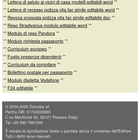
**
Lettera di saluto ai vicini di casa modelli editabili word
**
**
Lettera di recesso polizza vita fac simile editabile word
**
**
Revoca proposta polizza vita fac simile editabile doc
**
**
Reso Stradivarius modulo editabile word
**
**
Modulo di reso Pandora
**
**
Modulo richiesta passaporto
**
**
Curriculum europeo
**
**
Foglio presenze dipendenti
**
**
Curriculum da compilare
**
**
Bollettino postale per passaporto
**
**
Modulo disdetta Vodafone
**
**
F24 editabile
**
© 2004-2026
Dotcube srl
Partita IVA: 01704330685
C.so Manthonè 62, 65127 Pescara (Italy)
Tel +39 085 7991546
È vietata la riproduzione totale o parziale senza il consenso dell'Editore.
Tutti i diritti sono riservati.