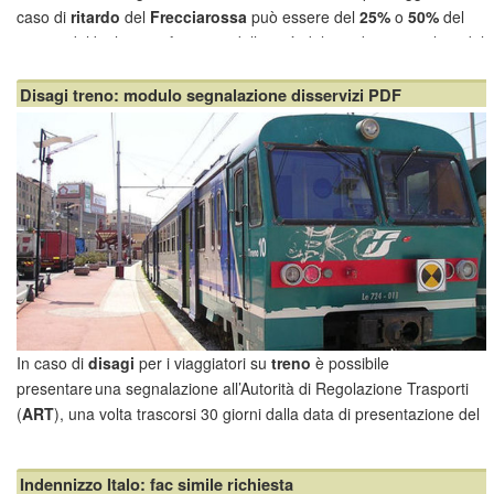
caso di
ritardo
del
Frecciarossa
può essere del
25%
o
50%
del
prezzo del biglietto in funzione dell'entità del ritardo accumulato dal
treno. Chiaramente lo stesso discorso vale per il
Frecciargento
e il
Frecciabianca
. Di seguito le condizioni per usufruirne e la misura di
Disagi treno: modulo segnalazione disservizi PDF
tale indennità.
In caso di
disagi
per i viaggiatori su
treno
è possibile
presentare una segnalazione all’Autorità di Regolazione Trasporti
(
ART
), una volta trascorsi 30 giorni dalla data di presentazione del
reclamo alla compagnia ferroviaria. Ecco come fare.
Indennizzo Italo: fac simile richiesta