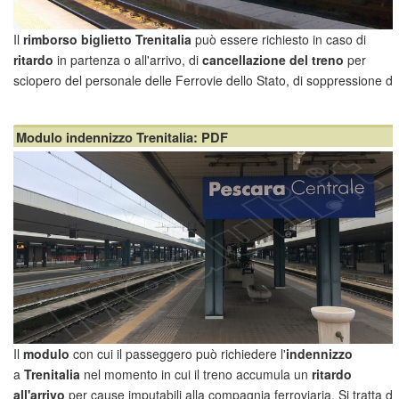
Il
rimborso biglietto Trenitalia
può essere richiesto in caso di
ritardo
in partenza o all'arrivo, di
cancellazione del treno
per
sciopero del personale delle Ferrovie dello Stato, di soppressione di
taluni servizi (cuccetta, vagone letto, ecc.) o di
rinuncia al viaggio
da parte del passeggero. Da questa scheda è possibile scaricare il
Modulo indennizzo Trenitalia: PDF
modulo PDF
per i treni regionali di Trenitalia e il
modulo Europeo
(Regolamento di esecuzione UE n. 949 del 27 marzo 2024)
Il
modulo
con cui il passeggero può richiedere l'
indennizzo
a
Trenitalia
nel momento in cui il treno accumula un
ritardo
all'arrivo
per cause imputabili alla compagnia ferroviaria. Si tratta di