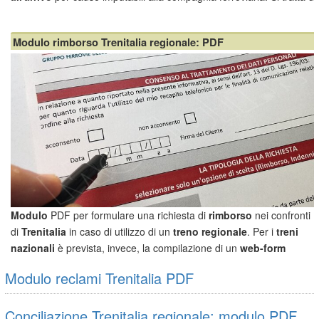
una sorta di compensazione per il disagio patito, il cui importo -
espresso in percentuale sul prezzo del biglietto - varia in funzione
Modulo rimborso Trenitalia regionale: PDF
del ritardo accumulato. Da questa scheda è possibile scaricare il
modulo per i
treni regionali
di Trenitalia.
Modulo
PDF per formulare una richiesta di
rimborso
nei confronti
di
Trenitalia
in caso di utilizzo di un
treno regionale
. Per i
treni
nazionali
è prevista, invece, la compilazione di un
web-form
all'indirizzo
https://reclami-e-
Modulo reclami Trenitalia PDF
suggerimenti.trenitalia.com/rimborsi/Anagrafica.aspx.
Modulo rimborso ...
Conciliazione Trenitalia regionale: modulo PDF