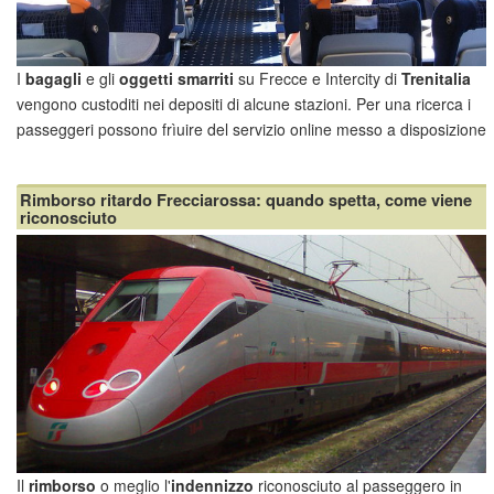
I
bagagli
e gli
oggetti smarriti
su Frecce e Intercity di
Trenitalia
vengono custoditi nei depositi di alcune stazioni. Per una ricerca i
passeggeri possono frìuire del servizio online messo a disposizione
da Trenitalia in collaborazione con
FindMyLost
.
Rimborso ritardo Frecciarossa: quando spetta, come viene
riconosciuto
Il
rimborso
o meglio l'
indennizzo
riconosciuto al passeggero in