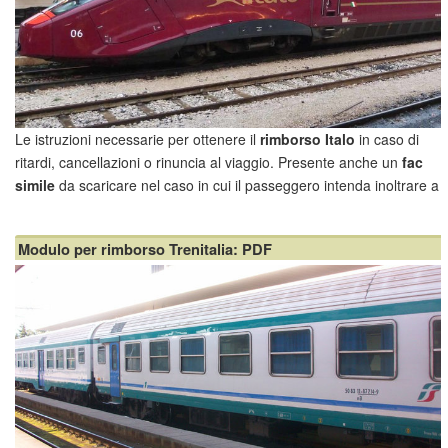
Le istruzioni necessarie per ottenere il
rimborso Italo
in caso di
ritardi, cancellazioni o rinuncia al viaggio. Presente anche un
fac
simile
da scaricare nel caso in cui il passeggero intenda inoltrare a
Italo un formularlo di reclamo per ritardata o mancata erogazione
del rimborso/indennizzo.
Modulo per rimborso Trenitalia: PDF
R...