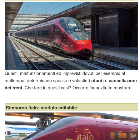
Guasti, malfunzionamenti ed imprevisti dovuti per esempio al
maltempo, determinano spesso e volentieri
ritardi
e
cancellazioni
dei treni
. Che fare in questi casi? Occorre innanzitutto mostrare
molta pazienza, il che non significa subire passivamente gli eventi,
ma piuttosto accettare con serenità gli imprevisti e pretendere dalla
Rimborso Italo: modulo editabile
compagnia di trasporti tutta l'assistenza necessaria,