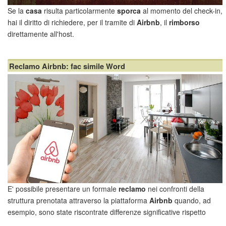
Se la
casa
risulta particolarmente
sporca
al momento del check-in,
hai il diritto di richiedere, per il tramite di
Airbnb
, il
rimborso
direttamente all'host.
Come comportarsi se la casa è sporca
Strati grigi di polvere sui mobili, credenze e piani cottura unti al tatto,
Reclamo Airbnb: fac simile Word
pavimenti appiccicosi, ma ...
E' possibile presentare un formale
reclamo
nei confronti della
struttura prenotata attraverso la piattaforma
Airbnb
quando, ad
esempio, sono state riscontrate differenze significative rispetto
all’annuncio, oppure sono stati rilevati problemi di pulizia e igiene,