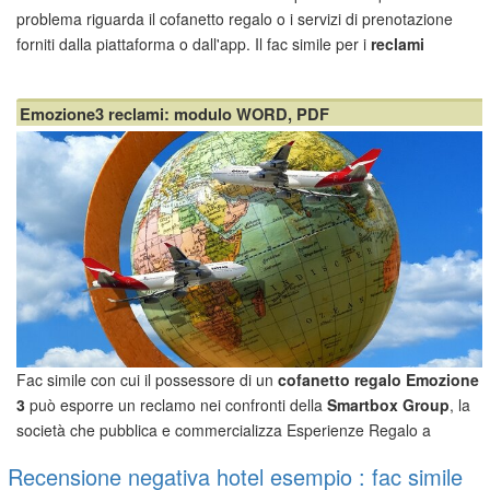
problema riguarda il cofanetto regalo o i servizi di prenotazione
forniti dalla piattaforma o dall'app. Il fac simile per i
reclami
Smartbox
è disponibile anche in formato editabile.
Reclamo Smartbox: quando è possibile inoltrarlo
Emozione3 reclami: modulo WORD, PDF
Per i...
Fac simile con cui il possessore di un
cofanetto regalo Emozione
3
può esporre un reclamo nei confronti della
Smartbox Group
, la
società che pubblica e commercializza Esperienze Regalo a
marchio “Emozione3”
(www.emozione3.it)
.
Recensione negativa hotel esempio : fac simile
Quando si può reclamare nei confronti di Emozione3?