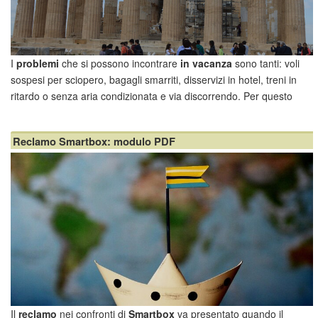
I
problemi
che si possono incontrare
in vacanza
sono tanti: voli
sospesi per sciopero, bagagli smarriti, disservizi in hotel, treni in
ritardo o senza aria condizionata e via discorrendo. Per questo
genere di disavventure è fondamentale conoscere a fondo i propri
diritti, così da adeguare il proprio comportamento a seconda
Reclamo Smartbox: modulo PDF
dell'occasione e non lasciarsi cogliere impreparati.
Il
reclamo
nei confronti di
Smartbox
va presentato quando il