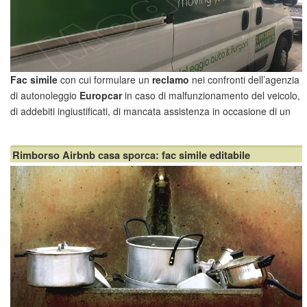
Fac simile
con cui formulare un
reclamo
nei confronti dell’agenzia
di autonoleggio
Europcar
in caso di malfunzionamento del veicolo,
di addebiti ingiustificati, di mancata assistenza in occasione di un
guasto o di un sinistro stradale, ecc. Lo scopo può essere, ad
esempio, quello di annullare o pretenedere un
Rimborso Airbnb casa sporca: fac simile editabile