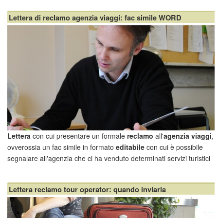
oppure l'host ha mostrato un comp...
Lettera di reclamo agenzia viaggi: fac simile WORD
Lettera
con cui presentare un formale
reclamo
all'
agenzia viaggi
,
ovverossia un fac simile in formato
editabile
con cui è possibile
segnalare all'agenzia che ci ha venduto determinati servizi turistici
eventuali disservizi e disagi patiti nel corso del viaggio e/o della
permanenza in quel determi...
Lettera reclamo tour operator: quando inviarla