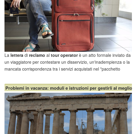
La
lettera
di
reclamo
al
tour operator
è un atto formale inviato da
un viaggiatore per contestare un disservizio, un'inadempienza o la
mancata corrispondenza tra i servizi acquistati nel "pacchetto
turistico" e quelli effettivamente ricevuti. La finalità è quella di
richiedere un
rimborso
delle s...
Problemi in vacanza: moduli e istruzioni per gestirli al meglio