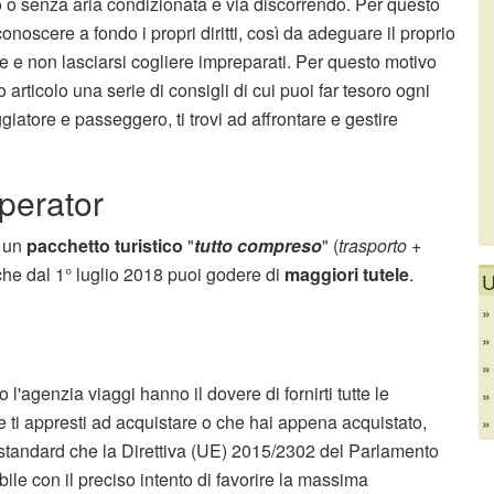
ardo o senza aria condizionata e via discorrendo. Per questo
oscere a fondo i propri diritti, così da adeguare il proprio
e non lasciarsi cogliere impreparati.
Per questo motivo
articolo una serie di consigli di cui puoi far tesoro ogni
giatore e passeggero, ti trovi ad affrontare e gestire
operator
i un
pacchetto turistico
"
tutto compreso
" (
trasporto +
che dal 1° luglio 2018 puoi godere di
maggiori tutele
.
U
 l'agenzia viaggi hanno il dovere di fornirti tutte le
he ti appresti ad acquistare o che hai appena acquistato,
standard che la Direttiva (UE) 2015/2302 del Parlamento
le con il preciso intento di favorire la massima