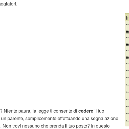
aggiatori.
I
*
e
*
e
*
e
*
*
*
*
*
*
*
? Niente paura, la legge ti consente di
cedere
il tuo
*
 un parente, semplicemente effettuando una segnalazione
*
. Non trovi nessuno che prenda il tuo posto? In questo