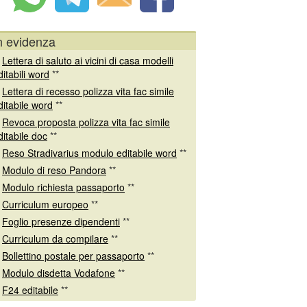
n evidenza
*
Lettera di saluto ai vicini di casa modelli
ditabili word
**
*
Lettera di recesso polizza vita fac simile
ditabile word
**
*
Revoca proposta polizza vita fac simile
ditabile doc
**
*
Reso Stradivarius modulo editabile word
**
*
Modulo di reso Pandora
**
*
Modulo richiesta passaporto
**
*
Curriculum europeo
**
*
Foglio presenze dipendenti
**
*
Curriculum da compilare
**
*
Bollettino postale per passaporto
**
*
Modulo disdetta Vodafone
**
*
F24 editabile
**