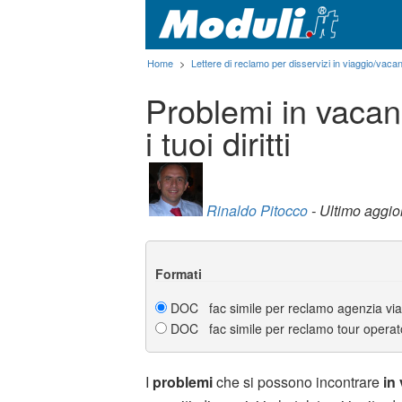
Home
>
Lettere di reclamo per disservizi in viaggio/vaca
Problemi in vaca
i tuoi diritti
Rinaldo Pitocco
- Ultimo aggi
Formati
DOC fac simile per reclamo agenzia via
DOC fac simile per reclamo tour operat
I
problemi
che si possono incontrare
in