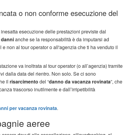
ncata o non conforme esecuzione del
inesatta esecuzione delle prestazioni previste dal
 danni
anche se la responsabilità è da imputarsi ad
e non al tour operator o all'agenzia che ti ha venduto il
stazione va inoltrata al tour operator (o all’agenzia) tramite
vi dalla data del rientro. Non solo. Se ci sono
he il
risarcimento
del “
danno da vacanza rovinata
”, che
nza trascorso inutilmente e dall’irripetibilità
anni per vacanza rovinata
.
pagnie aeree
 essere dovuti alla cancellazione, all'overbooking, al