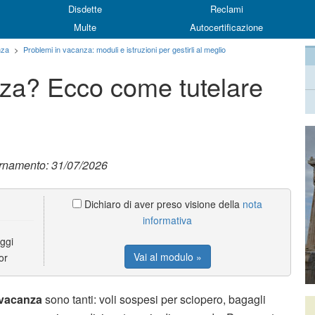
Disdette
Reclami
Multe
Autocertificazione
nza
>
Problemi in vacanza: moduli e istruzioni per gestirli al meglio
nza? Ecco come tutelare
ornamento: 31/07/2026
Dichiaro di aver preso visione della
nota
informativa
ggi
Vai al modulo »
or
 vacanza
sono tanti: voli sospesi per sciopero, bagagli