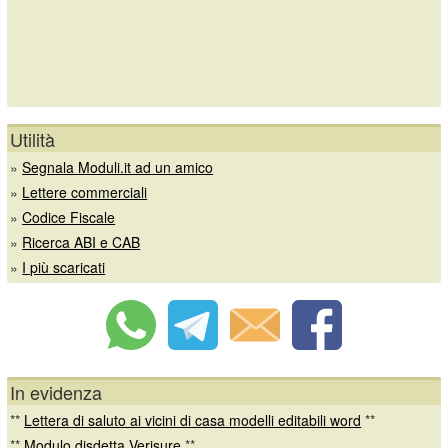
Utilità
»
Segnala Moduli.it ad un amico
»
Lettere commerciali
»
Codice Fiscale
»
Ricerca ABI e CAB
»
I più scaricati
In evidenza
**
Lettera di saluto ai vicini di casa modelli editabili word
**
**
Modulo disdetta Verisure
**