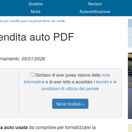
Disdette
Reclami
Multe
Autocertificazione
ata per vendita auto tra privati Word: fac simile
vendita auto PDF
ornamento: 05/01/2026
Dichiaro di aver preso visione della
nota
informativa
e di aver letto e accettato i
termini e le
condizioni di utilizzo del portale
Vai al modulo »
ita auto usata
da compilare per formalizzare la