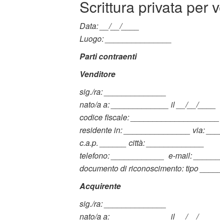
Scrittura privata per 
Data: __/__/____
Luogo: _______________
Parti contraenti
Venditore
sig./ra: ______________
nato/a a: _____________ il __/__/____
codice fiscale: ____________________
residente in: _______________ via: _
c.a.p. ______ città: _____________
telefono: ____________ e-mail: ____
documento di riconoscimento: tipo _____
Acquirente
sig./ra: ______________
nato/a a: _____________ il __/__/____