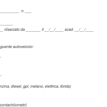
___________ n. ___
________
_ rilasciato da _______ il __/__/____ scad. __/__/____
seguente autoveicolo:
_
__
na, diesel, gpl, metano, elettrica, ibrida)
contachilometri)