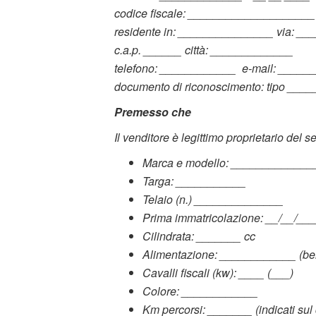
codice fiscale: ____________________
residente in: _______________ via: _
c.a.p. ______ città: _____________
telefono: ____________ e-mail: ____
documento di riconoscimento: tipo _____
Premesso che
Il venditore è legittimo proprietario del 
Marca e modello: _____________
Targa: ___________
Telaio (n.) ______________
Prima immatricolazione: __/__/__
Cilindrata: _______ cc
Alimentazione: ____________ (benzi
Cavalli fiscali (kw): ____ (___)
Colore: ____________
Km percorsi: _______ (indicati sul 