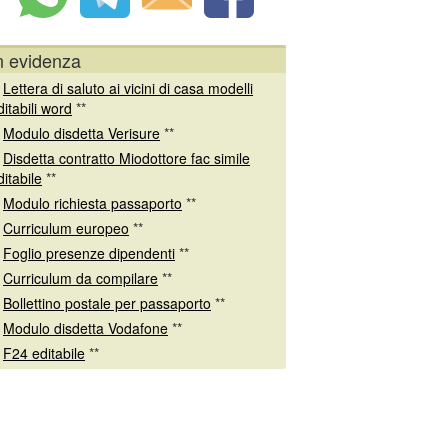
n evidenza
*
Lettera di saluto ai vicini di casa modelli
ditabili word
**
*
Modulo disdetta Verisure
**
*
Disdetta contratto Miodottore fac simile
ditabile
**
*
Modulo richiesta passaporto
**
*
Curriculum europeo
**
*
Foglio presenze dipendenti
**
*
Curriculum da compilare
**
*
Bollettino postale per passaporto
**
*
Modulo disdetta Vodafone
**
*
F24 editabile
**