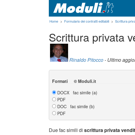
Home
>
Formulario dei contratti editabili
>
Scrittura priv
Scrittura privata 
Rinaldo Pitocco
- Ultimo aggi
Formati © Moduli.it
DOCX fac simile (a)
PDF
DOC fac simile (b)
PDF
Due fac simili di
scrittura privata vend