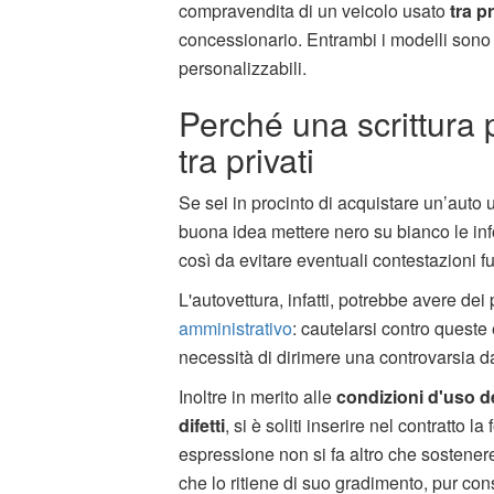
compravendita di un veicolo usato
tra pr
concessionario. Entrambi i modelli sono 
personalizzabili.
Perché una scrittura 
tra privati
Se sei in procinto di acquistare un’auto
buona idea mettere nero su bianco le info
così da evitare eventuali contestazioni fu
L'autovettura, infatti, potrebbe avere de
amministrativo
: cautelarsi contro queste e
necessità di dirimere una controvarsia d
Inoltre in merito alle
condizioni d'uso d
difetti
, si è soliti inserire nel contratto la
espressione non si fa altro che sostenere
che lo ritiene di suo gradimento, pur cons