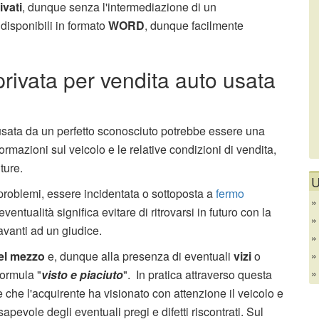
ivati
, dunque senza l'intermediazione di un
disponibili in formato
WORD
, dunque facilmente
privata per vendita auto usata
 usata da un perfetto sconosciuto potrebbe essere una
rmazioni sul veicolo e le relative condizioni di vendita,
ture.
U
i problemi, essere incidentata o sottoposta a
fermo
ventualità significa evitare di ritrovarsi in futuro con la
avanti ad un giudice.
el mezzo
e, dunque alla presenza di eventuali
vizi
o
 formula "
visto e piaciuto
". In pratica attraverso questa
 che l'acquirente ha visionato con attenzione il veicolo e
apevole degli eventuali pregi e difetti riscontrati. Sul