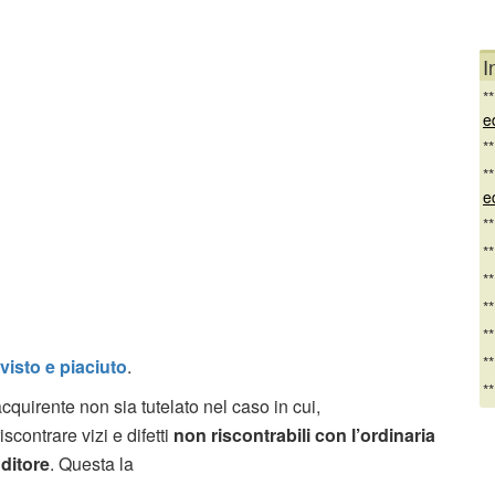
I
*
e
*
*
e
*
*
*
*
*
*
 visto e piaciuto
.
*
quirente non sia tutelato nel caso in cui,
contrare vizi e difetti
non riscontrabili con l’ordinaria
ditore
. Questa la