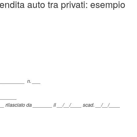
vendita auto tra privati: esempio
___________ n. ___
________
_ rilasciato da _______ il __/__/____ scad. __/__/____