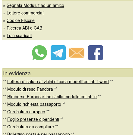
»
Segnala Moduli.it ad un amico
»
Lettere commerciali
»
Codice Fiscale
»
Ricerca ABI e CAB
»
I più scaricati
In evidenza
**
Lettera di saluto ai vicini di casa modelli editabili word
**
**
Modulo di reso Pandora
**
**
Rimborso Europcar fac simile modello editabile
**
**
Modulo richiesta passaporto
**
**
Curriculum europeo
**
**
Foglio presenze dipendenti
**
**
Curriculum da compilare
**
**
Bollettino postale per passaporto
**