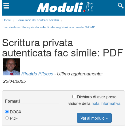
Home
>
Formulario dei contratti editabili
>
Fac simile scrittura privata autenticata segretario comunale: WORD
Scrittura privata
autenticata fac simile: PDF
Rinaldo Pitocco
- Ultimo aggiornamento:
23/04/2025
Dichiaro di aver preso
Formati
visione della
nota informativa
DOCX
Vai al modulo »
PDF