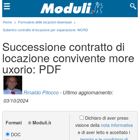
Home
>
Formulario delle locazioni download
>
Subentro contratto di locazione per separazione: WORD
Successione contratto di
locazione convivente more
uxorio: PDF
Rinaldo Pitocco
- Ultimo aggiornamento:
03/10/2024
Dichiaro di aver preso
Formati © Moduli.it
visione della
nota informativa
e di aver letto e accettato i
DOC
termini e le condizioni di