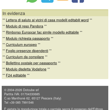
In evidenza
**
Lettera di saluto ai vicini di casa modelli editabili word
**
**
Modulo di reso Pandora
**
**
Rimborso Europcar fac simile modello editabile
**
**
Modulo richiesta passaporto
**
**
Curriculum europeo
**
**
Foglio presenze dipendenti
**
**
Curriculum da compilare
**
**
Bollettino postale per passaporto
**
**
Modulo disdetta Vodafone
**
**
F24 editabile
**
© 2004-2026
Dotcube srl
Partita IVA: 01704330685
C.so Manthonè 62, 65127 Pescara (Italy)
Tel +39 085 7991546
È vietata la riproduzione totale o parziale senza il consenso dell'Editore.