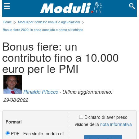
Home
>
Moduli per richieste bonus e agevolazioni
>
Bonus fiere 2022: in cosa consiste e come si richiede
Bonus fiere: un
contributo fino a 10.000
euro per le PMI
Rinaldo Pitocco
- Ultimo aggiornamento:
29/08/2022
Dichiaro di aver preso
Formati
visione della
nota informativa
PDF Fac simile modulo di