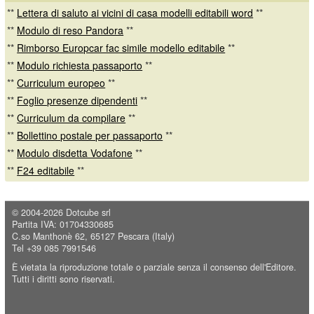
**
Lettera di saluto ai vicini di casa modelli editabili word
**
**
Modulo di reso Pandora
**
**
Rimborso Europcar fac simile modello editabile
**
**
Modulo richiesta passaporto
**
**
Curriculum europeo
**
**
Foglio presenze dipendenti
**
**
Curriculum da compilare
**
**
Bollettino postale per passaporto
**
**
Modulo disdetta Vodafone
**
**
F24 editabile
**
© 2004-2026
Dotcube srl
Partita IVA: 01704330685
C.so Manthonè 62, 65127 Pescara (Italy)
Tel +39 085 7991546
È vietata la riproduzione totale o parziale senza il consenso dell'Editore.
Tutti i diritti sono riservati.