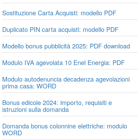
Sostituzione Carta Acquisti: modello PDF
Duplicato PIN carta acquisti: modello PDF
Modello bonus pubblicità 2025: PDF download
Modulo IVA agevolata 10 Enel Energia: PDF
Modulo autodenuncia decadenza agevolazioni
prima casa: WORD
Bonus edicole 2024: importo, requisiti e
istruzioni sulla domanda
Domanda bonus colonnine elettriche: modulo
WORD