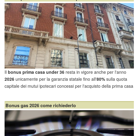
Come detto il modell...
Il
bonus prima casa under 36
resta in vigore anche per l'anno
2026
unicamente per la garanzia statale fino all'
80%
sulla quota
capitale dei mutui ipotecari concessi per l'acquisto della prima casa
(in questa scheda i
moduli
da presentare in banca). È decaduta
invece l'agevolazione fiscale consist...
Bonus gas 2026 come richiederlo