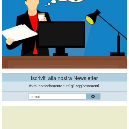
Iscriviti alla nostra Newsletter
Avrai comodamente tutti gli aggiornamenti.