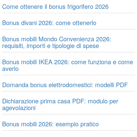
Come ottenere il bonus frigorifero 2026
Bonus divani 2026: come ottenerlo
Bonus mobili Mondo Convenienza 2026:
requisiti, importi e tipologie di spese
Bonus mobili IKEA 2026: come funziona e come
averlo
Domanda bonus elettrodomestici: modelli PDF
Dichiarazione prima casa PDF: modulo per
agevolazioni
Bonus mobili 2026: esempio pratico