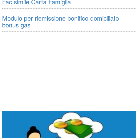
Fac simile Carta Famiglia
Modulo per riemissione bonifico domiciliato
bonus gas