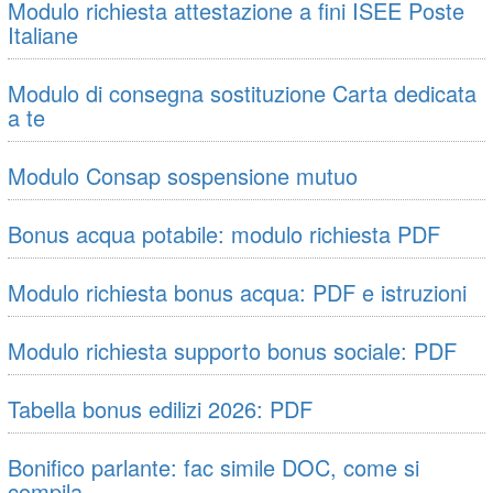
Modulo richiesta attestazione a fini ISEE Poste
Italiane
Modulo di consegna sostituzione Carta dedicata
a te
Modulo Consap sospensione mutuo
Bonus acqua potabile: modulo richiesta PDF
Modulo richiesta bonus acqua: PDF e istruzioni
Modulo richiesta supporto bonus sociale: PDF
Tabella bonus edilizi 2026: PDF
Bonifico parlante: fac simile DOC, come si
compila