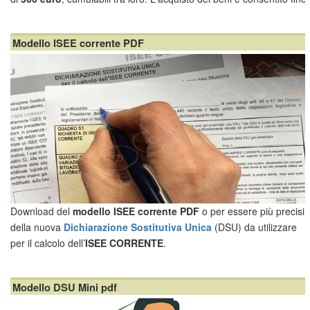
al 31 dicembre 2026.
Carta della cultura giovani e del merito: cosa sono
Modello ISEE corrente PDF
Si tratta di str...
Download del
modello ISEE corrente PDF
o per essere più precisi
della nuova
Dichiarazione Sostitutiva Unica
(DSU) da utilizzare
per il calcolo dell’
ISEE CORRENTE
.
Perché l'ISEE corrente
L’
ISEE
, acronimo di Indicatore di Situazione economica Equivalente,
Modello DSU Mini pdf
è uno strumento che consente di misurare la...