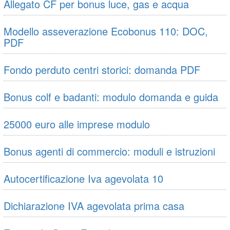
Allegato CF per bonus luce, gas e acqua
Modello asseverazione Ecobonus 110: DOC,
PDF
Fondo perduto centri storici: domanda PDF
Bonus colf e badanti: modulo domanda e guida
25000 euro alle imprese modulo
Bonus agenti di commercio: moduli e istruzioni
Autocertificazione Iva agevolata 10
Dichiarazione IVA agevolata prima casa