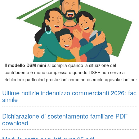
Il
modello DSM mini
si compila quando la situazione del
contribuente è meno complessa e quando l'ISEE non serve a
richiedere particolari prestazioni come ad esempio agevolazioni per
disabili, universitari, minorenni ecc.
Ultime notizie indennizzo commercianti 2026: fac
Modello DSU Mini quando si utilizza
simile
L'ISEE (Indicatore della Situazione Econ...
Dichiarazione di sostentamento familiare PDF
download