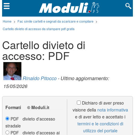
Home
>
Fac simile cartelli e segnali da scaricare e compilare
>
Cartello divieto di accesso da stampare pdf gratis
Cartello divieto di
accesso: PDF
Rinaldo Pitocco
- Ultimo aggiornamento:
15/05/2026
Dichiaro di aver preso
Formati © Moduli.it
visione della
nota informativa
e di aver letto e accettato i
PDF divieto d'accesso
termini e le condizioni di
stradale
utilizzo del portale
PDF divieto d'accesso ai