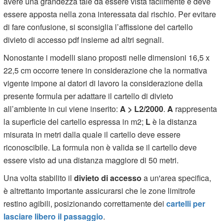
avere una grandezza tale da essere vista facilmente e deve
essere apposta nella zona interessata dal rischio. Per evitare
di fare confusione, si sconsiglia l’affissione del cartello
divieto di accesso pdf insieme ad altri segnali.
Nonostante i modelli siano proposti nelle dimensioni 16,5 x
22,5 cm occorre tenere in considerazione che la normativa
vigente impone ai datori di lavoro la considerazione della
presente formula per adattare il cartello di divieto
all’ambiente in cui viene inserito:
A > L2/2000
.
A
rappresenta
la superficie del cartello espressa in m2;
L
è la distanza
misurata in metri dalla quale il cartello deve essere
riconoscibile. La formula non è valida se il cartello deve
essere visto ad una distanza maggiore di 50 metri.
Una volta stabilito il
divieto di accesso
a un'area specifica,
è altrettanto importante assicurarsi che le zone limitrofe
restino agibili, posizionando correttamente dei
cartelli per
lasciare libero il passaggio
.