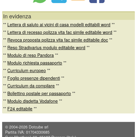
In evidenza
**
Lettera di saluto ai vicini di casa modelli editabili word
**
**
Lettera di recesso polizza vita fac simile editabile word
**
**
Revoca proposta polizza vita fac simile editabile doc
**
**
Reso Stradivarius modulo editabile word
**
**
Modulo di reso Pandora
**
**
Modulo richiesta passaporto
**
**
Curriculum europeo
**
**
Foglio presenze dipendenti
**
**
Curriculum da compilare
**
**
Bollettino postale per passaporto
**
**
Modulo disdetta Vodafone
**
**
F24 editabile
**
© 2004-2026
Dotcube srl
Partita IVA: 01704330685