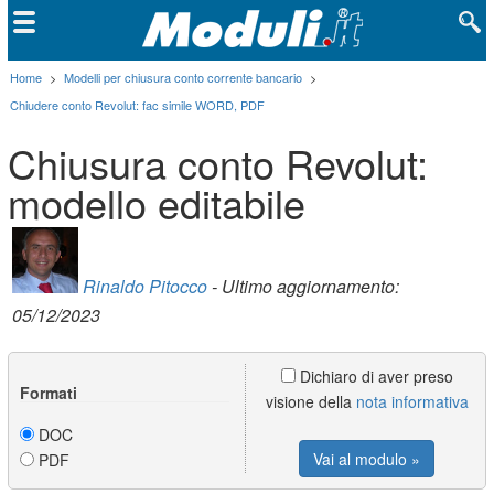
Home
>
Modelli per chiusura conto corrente bancario
>
Chiudere conto Revolut: fac simile WORD, PDF
Chiusura conto Revolut:
modello editabile
Rinaldo Pitocco
- Ultimo aggiornamento:
05/12/2023
Dichiaro di aver preso
Formati
visione della
nota informativa
DOC
Vai al modulo »
PDF