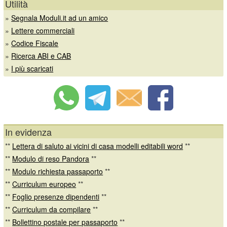
Utilità
»
Segnala Moduli.it ad un amico
»
Lettere commerciali
»
Codice Fiscale
»
Ricerca ABI e CAB
»
I più scaricati
In evidenza
**
Lettera di saluto ai vicini di casa modelli editabili word
**
**
Modulo di reso Pandora
**
**
Modulo richiesta passaporto
**
**
Curriculum europeo
**
**
Foglio presenze dipendenti
**
**
Curriculum da compilare
**
**
Bollettino postale per passaporto
**