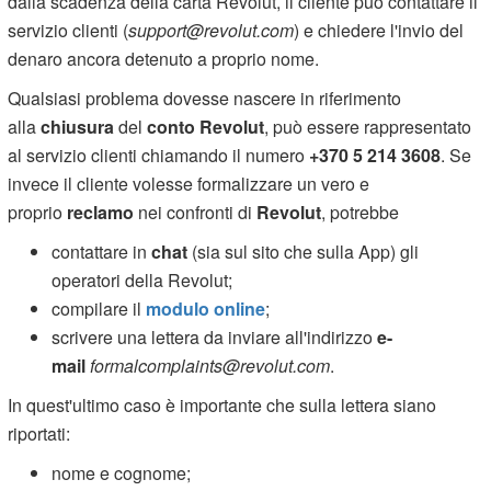
dalla scadenza della carta Revolut, il cliente può contattare il
servizio clienti (
support@revolut.com
) e chiedere l'invio del
denaro ancora detenuto a proprio nome.
Qualsiasi problema dovesse nascere in riferimento
alla
chiusura
del
conto Revolut
, può essere rappresentato
al servizio clienti chiamando il numero
+370 5 214 3608
. Se
invece il cliente volesse formalizzare un vero e
proprio
reclamo
nei confronti di
Revolut
, potrebbe
contattare in
chat
(sia sul sito che sulla App) gli
operatori della Revolut;
compilare il
modulo online
;
scrivere una lettera da inviare all'indirizzo
e-
mail
formalcomplaints@revolut.com
.
In quest'ultimo caso è importante che sulla lettera siano
riportati:
nome e cognome;