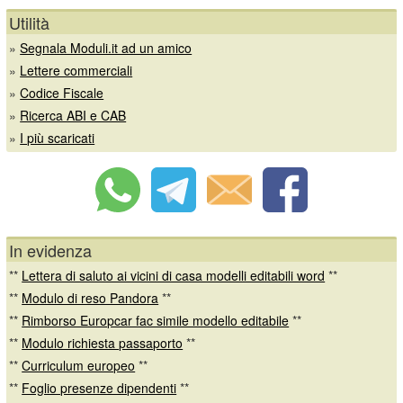
Utilità
»
Segnala Moduli.it ad un amico
»
Lettere commerciali
»
Codice Fiscale
»
Ricerca ABI e CAB
»
I più scaricati
In evidenza
**
Lettera di saluto ai vicini di casa modelli editabili word
**
**
Modulo di reso Pandora
**
**
Rimborso Europcar fac simile modello editabile
**
**
Modulo richiesta passaporto
**
**
Curriculum europeo
**
**
Foglio presenze dipendenti
**