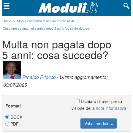
Home
>
Moduli compilabili di ricorso contro multe
>
Cosa fare se una multa arriva dopo 5 anni: fac simile ricorso
Multa non pagata dopo
5 anni: cosa succede?
Rinaldo Pitocco
- Ultimo aggiornamento:
03/07/2025
Dichiaro di aver preso
Formati
visione della
nota informativa
DOCX
Vai al modulo »
PDF