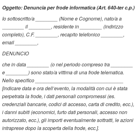
Oggetto: Denuncia per frode informatica (Art. 640-ter c.p.)
Io sottoscritto/a ________ (Nome e Cognome), nato/a a
________ il ________, residente in ________ (indirizzo
completo), C.F. ________, recapito telefonico ________,
email ________,
DENUNCIO
che in data ________ (o nel periodo compreso tra ________
e ________) sono stato/a vittima di una frode telematica.
Nello specifico ________________________________
[indicare data e ora dell’evento, la modalità con cui è stata
perpetrata la frode, i dati personali compromessi (es.
credenziali bancarie, codici di accesso, carta di credito, ecc.),
i danni subiti (economici, furto dati personali, accesso non
autorizzato, ecc.), gli importi eventualmente sottratti, le azioni
intraprese dopo la scoperta della frode, ecc.].