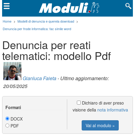
Home
>
Modelli di denuncia e querela download
>
Denuncia per frode informatica: fac simile word
Denuncia per reati
telematici: modello Pdf
Gianluca Faieta
- Ultimo aggiornamento:
20/05/2025
Dichiaro di aver preso
Formati
visione della
nota informativa
DOCX
Vai al modulo »
PDF