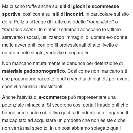
Ma ci sono truffe anche sui
siti di giochi e scommesse
sportive
, così come sui
siti di incontri
. In particolare sul sito
della Polizia si legge di truffe cosiddette "
romantiche
" o
"
romance scam
". In sintesi i criminali adescano le vittime
attraverso i social, utilizzando immagini di uomini e/o donne
molto avvenenti, con profili professionali di alto livello e
naturalmente single, vedovi/e o separati/e.
Non mancano naturalmente le denunce per detenzione di
materiale pedopornografico
. Così come non mancano siti
che propongono raccolte fondi o vendita di biglietti per eventi
sportivi e musicali inesistenti.
Anche l'attività di
e-commerce
può rappresentare una
potenziale minaccia. Si scoprono così portali fraudolenti che
hanno come unico obiettivo quello di indurre con l'inganno il
malcapitato ad acquistare un prodotto che non esiste o che
non verrà mai spedito. In un post abbiamo spiegato quali