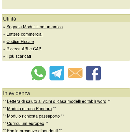
Utilità
»
Segnala Moduli.it ad un amico
»
Lettere commerciali
»
Codice Fiscale
»
Ricerca ABI e CAB
»
I più scaricati
In evidenza
**
Lettera di saluto ai vicini di casa modelli editabili word
**
**
Modulo di reso Pandora
**
**
Modulo richiesta passaporto
**
**
Curriculum europeo
**
**
Foglio presenze dipendenti
**