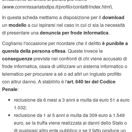
(
www.commissariatodips.it/profilo/contatti/index.html
).
In questa scheda mettiamo a disposizione per il
download
un
modello
a cui ispirarsi nel caso in cui ci sia la necessità
di presentare una
denuncia per frode informatica
.
Cogliamo l'occasione per ricordare che il delitto
è punibile a
querela della persona offesa
. Queste invece le
conseguenze
previste nei confronti di chi viene accusato di
frode informatica, ossia di utilizzare un sistema informatico o
telematico per procurare a sé o ad altri un ingiusto profitto
con altrui danno. A stabilirlo è l'
art. 640 ter del Codice
Penale
:
reclusione da 6 mesi a 3 anni e multa da euro 51 a euro
1.032;
reclusione da 1 ai 5 anni e multa da 309 euro a 1.549
euro, se la truffa viene realizzata ai danni dello Stato o
di qualsiasi altro ente pubblico o se il fatto produce un