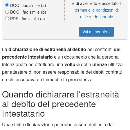
e di aver letto e accettato i
DOC fac simile (a)
termini e le condizioni di
DOC fac simile (b)
utilizzo del portale
PDF fac simile (c)
Vai al modulo »
La
dichiarazione di estraneità al debito
nei confronti
del
precedente intestatario
è un documento che la persona
intenzionata ad effettuare una
voltura
delle
utenze
utilizza
per attestare di non essere responsabile dei debiti contratti
da chi occupava un immobile in precedenza.
Quando dichiarare l'estraneità
al debito del precedente
intestatario
Una simile dichiarazione potrebbe essere richiesta dal