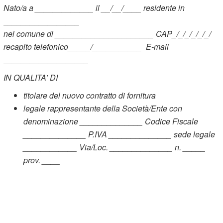
Nato/a a _____________ il __/__/____ residente in
_________________
nel comune di ______________________ CAP_/_/_/_/_/_/
recapito telefonico_____/___________ E-mail
___________________
IN QUALITA’ DI
titolare del nuovo contratto di fornitura
legale rappresentante della Società/Ente con
denominazione ______________ Codice Fiscale
______________ P.IVA ______________ sede legale
____________ Via/Loc. ______________ n. _____
prov. ____