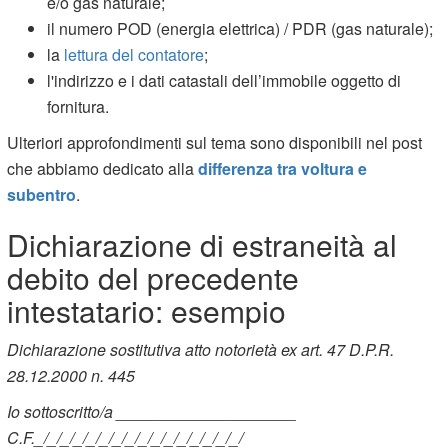
e/o gas naturale;
il numero POD (energia elettrica) / PDR (gas naturale);
la
lettura del contatore
;
l'indirizzo e i dati catastali dell’immobile oggetto di
fornitura.
Ulteriori approfondimenti sul tema sono disponibili nel post
che abbiamo dedicato alla
differenza tra voltura e
subentro
.
Dichiarazione di estraneità al
debito del precedente
intestatario: esempio
Dichiarazione sostitutiva atto notorietà ex art. 47 D.P.R.
28.12.2000 n. 445
Io sottoscritto/a ____________________
C.F._/_/_/_/_/_/_/_/_/_/_/_/_/_/_/_/