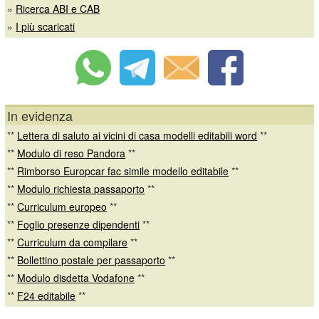
»
Ricerca ABI e CAB
»
I più scaricati
In evidenza
**
Lettera di saluto ai vicini di casa modelli editabili word
**
**
Modulo di reso Pandora
**
**
Rimborso Europcar fac simile modello editabile
**
**
Modulo richiesta passaporto
**
**
Curriculum europeo
**
**
Foglio presenze dipendenti
**
**
Curriculum da compilare
**
**
Bollettino postale per passaporto
**
**
Modulo disdetta Vodafone
**
**
F24 editabile
**