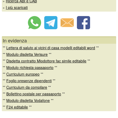
»
Ricerca ABI e CAB
»
I più scaricati
In evidenza
**
Lettera di saluto ai vicini di casa modelli editabili word
**
**
Modulo disdetta Verisure
**
**
Disdetta contratto Miodottore fac simile editabile
**
**
Modulo richiesta passaporto
**
**
Curriculum europeo
**
**
Foglio presenze dipendenti
**
**
Curriculum da compilare
**
**
Bollettino postale per passaporto
**
**
Modulo disdetta Vodafone
**
**
F24 editabile
**