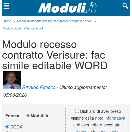
Home
>
Moduli di disdetta per altri fornitori di prodotti e servizi
>
Modulo disdetta Verisure pdf
Modulo recesso
contratto Verisure: fac
simile editabile WORD
Rinaldo Pitocco
- Ultimo aggiornamento:
05/08/2026
Dichiaro di aver preso
Formati © Moduli.it
visione della
nota informativa
e di aver letto e accettato i
DOCX
termini e le condizioni di