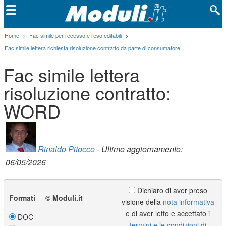
Home
>
Fac simile per recesso e reso editabili
>
Fac simile lettera richiesta risoluzione contratto da parte di consumatore
Fac simile lettera
risoluzione contratto:
WORD
Rinaldo Pitocco
- Ultimo aggiornamento:
06/05/2026
Dichiaro di aver preso
Formati © Moduli.it
visione della
nota informativa
e di aver letto e accettato i
DOC
termini e le condizioni di