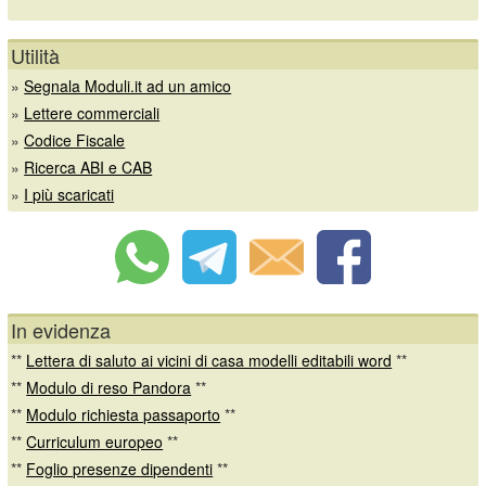
Utilità
»
Segnala Moduli.it ad un amico
»
Lettere commerciali
»
Codice Fiscale
»
Ricerca ABI e CAB
»
I più scaricati
In evidenza
**
Lettera di saluto ai vicini di casa modelli editabili word
**
**
Modulo di reso Pandora
**
**
Modulo richiesta passaporto
**
**
Curriculum europeo
**
**
Foglio presenze dipendenti
**