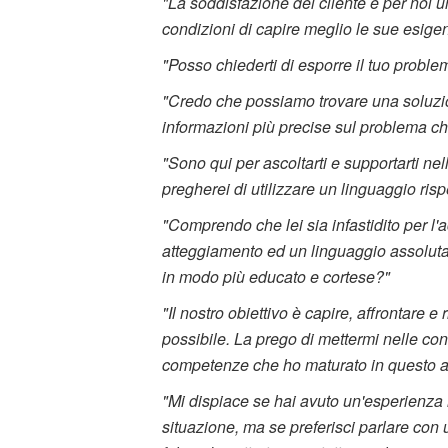
"La soddisfazione del cliente è per noi u
condizioni di capire meglio le sue esigen
"Posso chiederti di esporre il tuo problem
"Credo che possiamo trovare una soluzio
informazioni più precise sul problema ch
"Sono qui per ascoltarti e supportarti nel
pregherei di utilizzare un linguaggio ris
"Comprendo che lei sia infastidito per l'
atteggiamento ed un linguaggio assoluta
in modo più educato e cortese?"
"Il nostro obiettivo è capire, affrontare e
possibile. La prego di mettermi nelle cond
competenze che ho maturato in questo a
"Mi dispiace se hai avuto un'esperienza 
situazione, ma se preferisci parlare con 