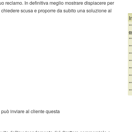
uo reclamo. In definitiva meglio mostrare dispiacere per
e, chiedere scusa e proporre da subito una soluzione al
I
*
e
*
*
*
*
*
*
*
*
i può inviare al cliente questa