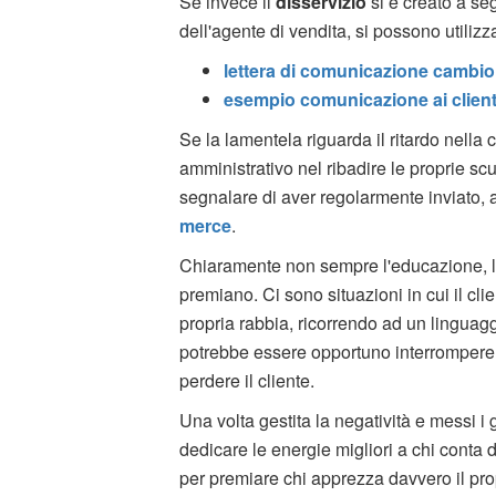
Se invece il
disservizio
si è creato a se
dell'agente di vendita, si possono utilizz
lettera di comunicazione cambi
esempio comunicazione ai client
Se la lamentela riguarda il ritardo nella
amministrativo nel ribadire le proprie s
segnalare di aver regolarmente inviato, 
merce
.
Chiaramente non sempre l'educazione, la
premiano. Ci sono situazioni in cui il clie
propria rabbia, ricorrendo ad un linguag
potrebbe essere opportuno interrompere l
perdere il cliente.
Una volta gestita la negatività e messi i giu
dedicare le energie migliori a chi cont
per premiare chi apprezza davvero il pro