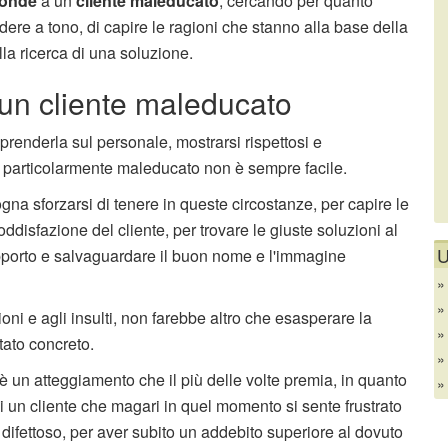
ponde
a un
cliente maleducato
, cercando per quanto
dere a tono, di capire le ragioni che stanno alla base della
la ricerca di una soluzione.
un cliente maleducato
enderla sul personale, mostrarsi rispettosi e
te particolarmente maleducato non è sempre facile.
gna sforzarsi di tenere in queste circostanze, per capire le
disfazione del cliente, per trovare le giuste soluzioni al
U
rapporto e salvaguardare il buon nome e l'immagine
oni e agli insulti, non farebbe altro che esasperare la
tato concreto.
è un atteggiamento che il più delle volte premia, in quanto
i un cliente che magari in quel momento si sente frustrato
 difettoso, per aver subito un addebito superiore al dovuto