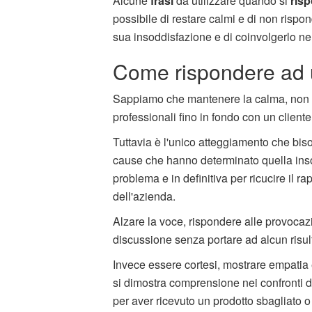
Alcune
frasi
da utilizzare quando si
ris
possibile di restare calmi e di non rispon
sua insoddisfazione e di coinvolgerlo nel
Come rispondere ad 
Sappiamo che mantenere la calma, non pr
professionali fino in fondo con un clien
Tuttavia è l'unico atteggiamento che biso
cause che hanno determinato quella insod
problema e in definitiva per ricucire il 
dell'azienda.
Alzare la voce, rispondere alle provocazi
discussione senza portare ad alcun risul
Invece essere cortesi, mostrare empatia 
si dimostra comprensione nei confronti d
per aver ricevuto un prodotto sbagliato o