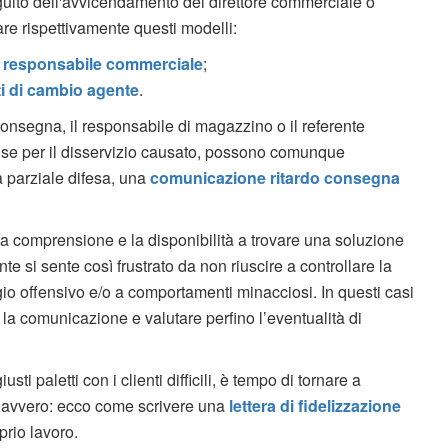
guito dell'avvicendamento del direttore commerciale o
are rispettivamente questi modelli:
o responsabile commerciale
;
i di cambio agente
.
 consegna, il responsabile di magazzino o il referente
cuse per il disservizio causato, possono comunque
a parziale difesa, una
comunicazione ritardo consegna
 comprensione e la disponibilità a trovare una soluzione
nte si sente così frustrato da non riuscire a controllare la
gio offensivo e/o a comportamenti minacciosi. In questi casi
a comunicazione e valutare perfino l’eventualità di
sti paletti con i clienti difficili, è tempo di tornare a
a davvero: ecco come scrivere una
lettera di fidelizzazione
prio lavoro.