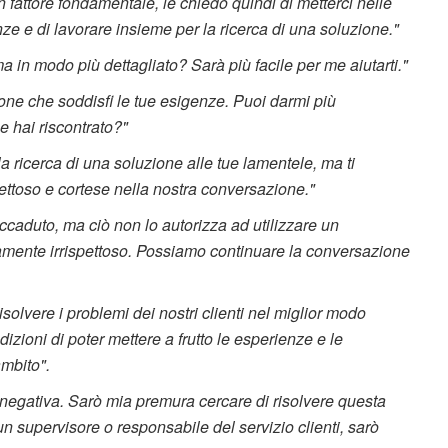
n fattore fondamentale, le chiedo quindi di metterci nelle
ze e di lavorare insieme per la ricerca di una soluzione."
a in modo più dettagliato? Sarà più facile per me aiutarti."
ne che soddisfi le tue esigenze. Puoi darmi più
e hai riscontrato?"
la ricerca di una soluzione alle tue lamentele, ma ti
pettoso e cortese nella nostra conversazione."
accaduto, ma ciò non lo autorizza ad utilizzare un
mente irrispettoso. Possiamo continuare la conversazione
 risolvere i problemi dei nostri clienti nel miglior modo
izioni di poter mettere a frutto le esperienze e le
mbito".
negativa. Sarò mia premura cercare di risolvere questa
un supervisore o responsabile del servizio clienti, sarò