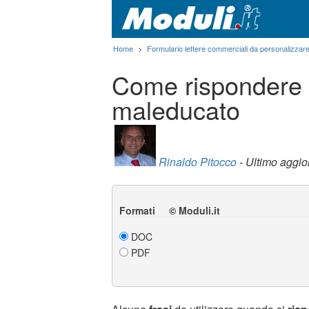
Home
>
Formulario lettere commerciali da personalizzar
Come rispondere 
maleducato
Rinaldo Pitocco
- Ultimo aggi
Formati © Moduli.it
DOC
PDF