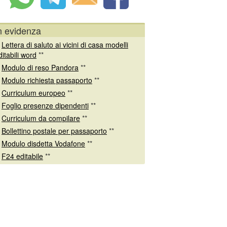
n evidenza
*
Lettera di saluto ai vicini di casa modelli
ditabili word
**
*
Modulo di reso Pandora
**
*
Modulo richiesta passaporto
**
*
Curriculum europeo
**
*
Foglio presenze dipendenti
**
*
Curriculum da compilare
**
*
Bollettino postale per passaporto
**
*
Modulo disdetta Vodafone
**
*
F24 editabile
**